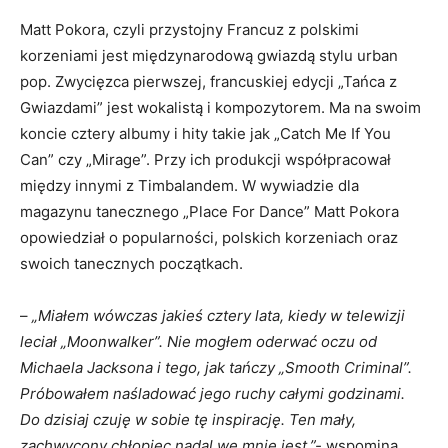
Matt Pokora, czyli przystojny Francuz z polskimi
korzeniami jest międzynarodową gwiazdą stylu urban
pop. Zwycięzca pierwszej, francuskiej edycji „Tańca z
Gwiazdami” jest wokalistą i kompozytorem. Ma na swoim
koncie cztery albumy i hity takie jak „Catch Me If You
Can” czy „Mirage”. Przy ich produkcji współpracował
między innymi z Timbalandem. W wywiadzie dla
magazynu tanecznego „Place For Dance” Matt Pokora
opowiedział o popularności, polskich korzeniach oraz
swoich tanecznych początkach.
–
„Miałem wówczas jakieś cztery lata, kiedy w telewizji
leciał „Moonwalker”. Nie mogłem oderwać oczu od
Michaela Jacksona i tego, jak tańczy „Smooth Criminal”.
Próbowałem naśladować jego ruchy całymi godzinami.
Do dzisiaj czuję w sobie tę inspirację. Ten mały,
zachwycony chłopiec nadal we mnie jest.”-
wspomina