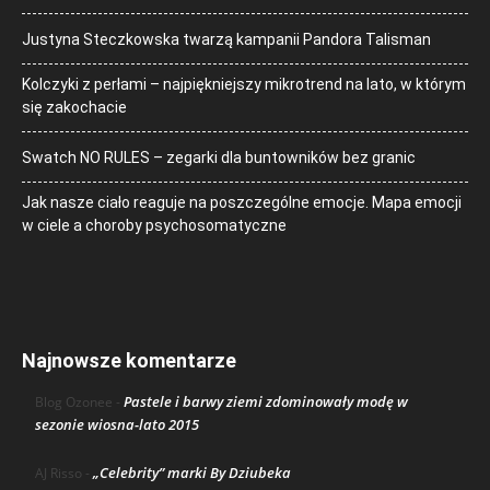
Justyna Steczkowska twarzą kampanii Pandora Talisman
Kolczyki z perłami – najpiękniejszy mikrotrend na lato, w którym
się zakochacie
Swatch NO RULES – zegarki dla buntowników bez granic
Jak nasze ciało reaguje na poszczególne emocje. Mapa emocji
w ciele a choroby psychosomatyczne
Najnowsze komentarze
Pastele i barwy ziemi zdominowały modę w
Blog Ozonee
-
sezonie wiosna-lato 2015
„Celebrity” marki By Dziubeka
AJ Risso
-