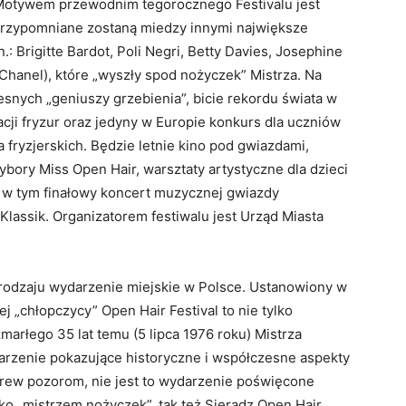
 Motywem przewodnim tegorocznego Festivalu jest
e przypomniane zostaną miedzy innymi największe
: Brigitte Bardot, Poli Negri, Betty Davies, Josephine
o Chanel), które „wyszły spod nożyczek” Mistrza. Na
nych „geniuszy grzebienia”, bicie rekordu świata w
acji fryzur oraz jedyny w Europie konkurs dla uczniów
a fryzjerskich. Będzie letnie kino pod gwiazdami,
wybory Miss Open Hair, warsztaty artystyczne dla dzieci
, w tym finałowy koncert muzycznej gwiazdy
lassik. Organizatorem festiwalu jest Urząd Miasta
o rodzaju wydarzenie miejskie w Polsce. Ustanowiony w
j „chłopczycy” Open Hair Festival to nie tylko
marłego 35 lat temu (5 lipca 1976 roku) Mistrza
darzenie pokazujące historyczne i współczesne aspekty
rew pozorom, nie jest to wydarzenie poświęcone
ylko „mistrzem nożyczek”, tak też Sieradz Open Hair