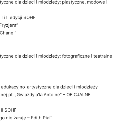
tyczne dla dzieci i młodzieży: plastyczne, modowe i
I i II edycji SOHF
Fryzjera”
 Chanel”
yczne dla dzieci i młodzieży: fotograficzne i teatralne
y edukacyjno-artystyczne dla dzieci i młodzieży
znej pt. „Gwiazdy a’la Antoine” – OFICJALNE
i II SOHF
o nie żałuję – Edith Piaf”