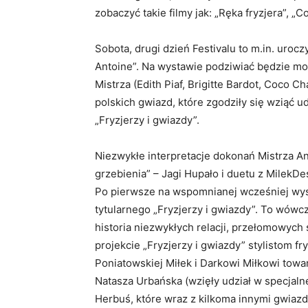
zobaczyć takie filmy jak: „Ręka fryzjera”, „C
Sobota, drugi dzień Festivalu to m.in. urocz
Antoine”. Na wystawie podziwiać będzie mo
Mistrza (Edith Piaf, Brigitte Bardot, Coco Ch
polskich gwiazd, które zgodziły się wziąć u
„Fryzjerzy i gwiazdy”.
Niezwykłe interpretacje dokonań Mistrza 
grzebienia” – Jagi Hupało i duetu z MilekD
Po pierwsze na wspomnianej wcześniej wys
tytularnego „Fryzjerzy i gwiazdy”. To wówc
historia niezwykłych relacji, przełomowych st
projekcie „Fryzjerzy i gwiazdy” stylistom f
Poniatowskiej Miłek i Darkowi Miłkowi towar
Natasza Urbańska (wzięły udział w specjalnej
Herbuś, które wraz z kilkoma innymi gwiazd