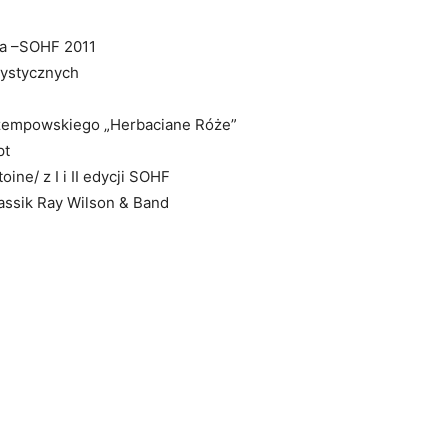
ia –SOHF 2011
tystycznych
Grzempowskiego „Herbaciane Róże”
pt
oine/ z I i II edycji SOHF
assik Ray Wilson & Band