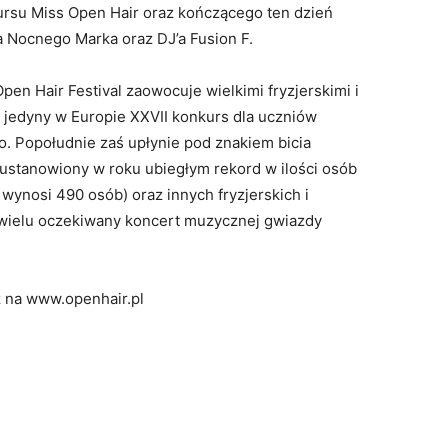
ursu Miss Open Hair oraz kończącego ten dzień
a Nocnego Marka oraz DJ’a Fusion F.
z Open Hair Festival zaowocuje wielkimi fryzjerskimi i
jedyny w Europie XXVII konkurs dla uczniów
o. Popołudnie zaś upłynie pod znakiem bicia
(ustanowiony w roku ubiegłym rekord w ilości osób
wynosi 490 osób) oraz innych fryzjerskich i
 wielu oczekiwany koncert muzycznej gwiazdy
ż na www.openhair.pl