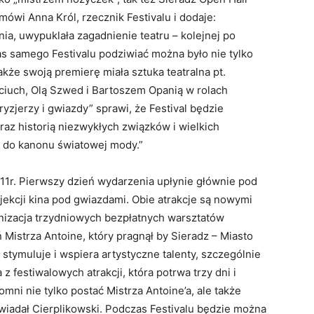
mówi Anna Król, rzecznik Festivalu i dodaje:
ia, uwypuklała zagadnienie teatru – kolejnej po
zas samego Festivalu podziwiać można było nie tylko
także swoją premierę miała sztuka teatralna pt.
ciuch, Olą Szwed i Bartoszem Opanią w rolach
zjerzy i gwiazdy” sprawi, że Festival będzie
raz historią niezwykłych związków i wielkich
ły do kanonu światowej mody.”
2011r. Pierwszy dzień wydarzenia upłynie głównie pod
ekcji kina pod gwiazdami. Obie atrakcje są nowymi
nizacja trzydniowych bezpłatnych warsztatów
istrza Antoine, który pragnął by Sieradz – Miasto
 stymuluje i wspiera artystyczne talenty, szczególnie
 festiwalowych atrakcji, która potrwa trzy dni i
ni nie tylko postać Mistrza Antoine’a, ale także
wiadał Cierplikowski. Podczas Festivalu będzie można