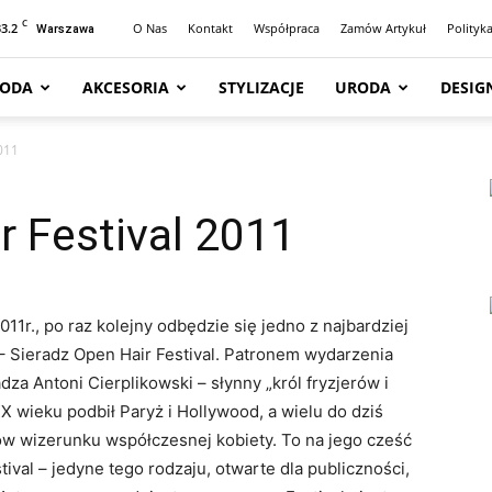
C
33.2
O Nas
Kontakt
Współpraca
Zamów Artykuł
Polityk
Warszawa
ODA
AKCESORIA
STYLIZACJE
URODA
DESIG
011
r Festival 2011
11r., po raz kolejny odbędzie się jedno z najbardziej
– Sieradz Open Hair Festival. Patronem wydarzenia
dza Antoni Cierplikowski – słynny „król fryzjerów i
XX wieku podbił Paryż i Hollywood, a wielu do dziś
ów wizerunku współczesnej kobiety. To na jego cześć
tival – jedyne tego rodzaju, otwarte dla publiczności,