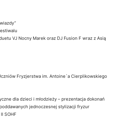
gwiazdy”
 festiwalu
 duetu VJ Nocny Marek oraz DJ Fusion F wraz z Asią
Uczniów Fryzjerstwa im. Antoine`a Cierplikowskiego
yczne dla dzieci i młodzieży – prezentacja dokonań
 poddawanych jednoczesnej stylizacji fryzur
i II SOHF