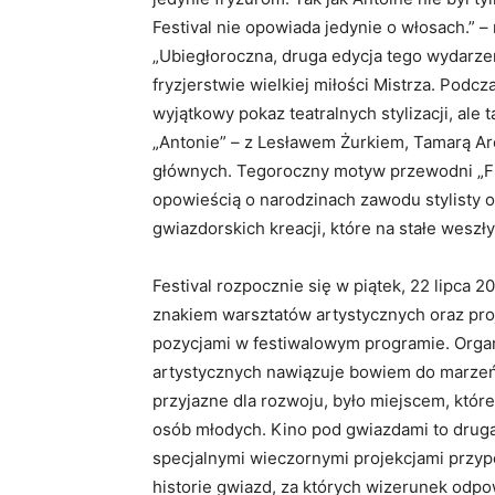
Festival nie opowiada jedynie o włosach.” – 
„Ubiegłoroczna, druga edycja tego wydarzen
fryzjerstwie wielkiej miłości Mistrza. Podc
wyjątkowy pokaz teatralnych stylizacji, ale 
„Antonie” – z Lesławem Żurkiem, Tamarą Ar
głównych. Tegoroczny motyw przewodni „Fry
opowieścią o narodzinach zawodu stylisty o
gwiazdorskich kreacji, które na stałe wesz
Festival rozpocznie się w piątek, 22 lipca 
znakiem warsztatów artystycznych oraz proj
pozycjami w festiwalowym programie. Orga
artystycznych nawiązuje bowiem do marzeń M
przyjazne dla rozwoju, było miejscem, które
osób młodych. Kino pod gwiazdami to druga z
specjalnymi wieczornymi projekcjami przypom
historie gwiazd, za których wizerunek odpo