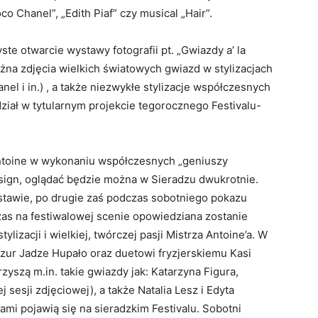
oco Chanel”, „Edith Piaf” czy musical „Hair”.
yste otwarcie wystawy fotografii pt. „Gwiazdy a’ la
żna zdjęcia wielkich światowych gwiazd w stylizacjach
anel i in.) , a także niezwykłe stylizacje współczesnych
dział w tytularnym projekcie tegorocznego Festivalu-
Antoine w wykonaniu współczesnych „geniuszy
esign, oglądać będzie można w Sieradzu dwukrotnie.
tawie, po drugie zaś podczas sobotniego pokazu
zas na festiwalowej scenie opowiedziana zostanie
ylizacji i wielkiej, twórczej pasji Mistrza Antoine’a. W
ryzur Jadze Hupało oraz duetowi fryzjerskiemu Kasi
zyszą m.in. takie gwiazdy jak: Katarzyna Figura,
 sesji zdjęciowej), a także Natalia Lesz i Edyta
ami pojawią się na sieradzkim Festivalu. Sobotni