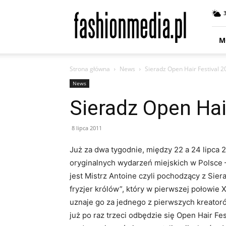
fashionmedia.pl
–
Moda
|
M
Uroda
|
Strona główna
News
Sieradz Open Hair Festival 2
Styl
|
News
Trendy
Sieradz Open Hai
|
Design
8 lipca 2011
Już za dwa tygodnie, między 22 a 24 lipca 20
oryginalnych wydarzeń miejskich w Polsce 
jest Mistrz Antoine czyli pochodzący z Siera
fryzjer królów”, który w pierwszej połowie 
uznaje go za jednego z pierwszych kreator
już po raz trzeci odbędzie się Open Hair Fes