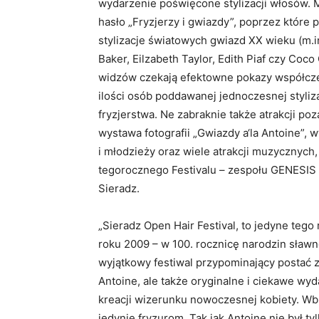
wydarzenie poświęcone stylizacji włosów.
hasło „Fryzjerzy i gwiazdy”, poprzez któr
stylizacje światowych gwiazd XX wieku (m.in.
Baker, Eilzabeth Taylor, Edith Piaf czy Coc
widzów czekają efektowne pokazy współczes
ilości osób poddawanej jednoczesnej styliz
fryzjerstwa. Ne zabraknie także atrakcji poz
wystawa fotografii „Gwiazdy a‘la Antoine”, 
i młodzieży oraz wiele atrakcji muzycznych
tegorocznego Festivalu – zespołu GENESIS K
Sieradz.
„Sieradz Open Hair Festival, to jedyne teg
roku 2009 – w 100. rocznicę narodzin sławne
wyjątkowy festiwal przypominający postać z
Antoine, ale także oryginalne i ciekawe wy
kreacji wizerunku nowoczesnej kobiety. Wb
jedynie fryzurom. Tak jak Antoine nie był t