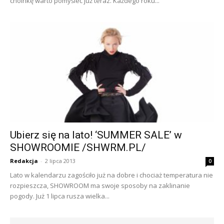
choinkę warto pomyśleć już teraz. Każdego roku...
Ubierz się na lato! ‘SUMMER SALE’ w
SHOWROOMIE /SHWRM.PL/
Redakcja
-
2 lipca 2013
0
Lato w kalendarzu zagościło już na dobre i chociaż temperatura nie
rozpieszcza, SHOWROOM ma swoje sposoby na zaklinanie
pogody. Już 1 lipca rusza wielka...