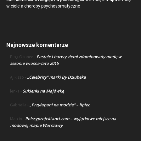
w ciele a choroby psychosomatyczne
Najnowsze komentarze
Pastele i barwy ziemi zdominowały modę w
Blog Ozonee
-
sezonie wiosna-lato 2015
„Celebrity” marki By Dziubeka
AJ Risso
-
Sukienki na Majówkę
lenka
-
„Przyłapani na modzie” – lipiec
Gabriella
-
Polscyprojektanci.com – wyjątkowe miejsce na
Marcin
-
modowej mapie Warszawy