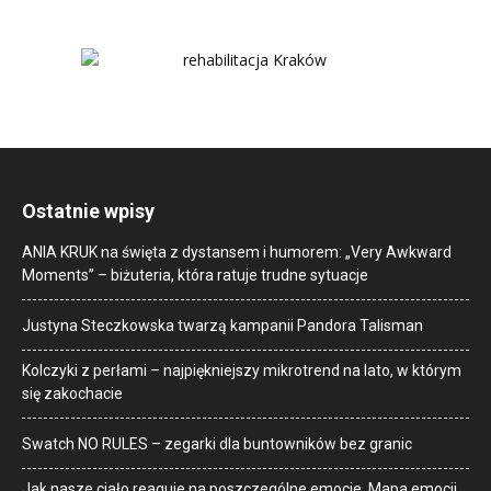
Ostatnie wpisy
ANIA KRUK na święta z dystansem i humorem: „Very Awkward
Moments” – biżuteria, która ratuje trudne sytuacje
Justyna Steczkowska twarzą kampanii Pandora Talisman
Kolczyki z perłami – najpiękniejszy mikrotrend na lato, w którym
się zakochacie
Swatch NO RULES – zegarki dla buntowników bez granic
Jak nasze ciało reaguje na poszczególne emocje. Mapa emocji