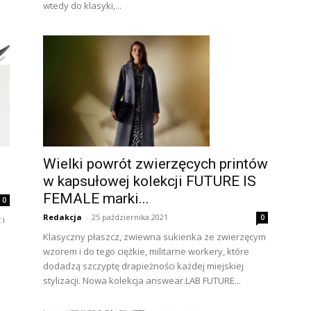
wtedy do klasyki,...
Wielki powrót zwierzęcych printów
w kapsułowej kolekcji FUTURE IS
FEMALE marki...
0
Redakcja
-
25 października 2021
0
 i
Klasyczny płaszcz, zwiewna sukienka ze zwierzęcym
wzorem i do tego ciężkie, militarne workery, które
dodadzą szczyptę drapieżności każdej miejskiej
stylizacji. Nowa kolekcja answear.LAB FUTURE...