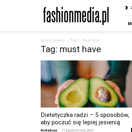
fashionmedia.pl
–
Moda
|
M
Uroda
|
Strona główna
Tagi
Must have
Styl
Tag: must have
|
Trendy
|
Design
Dietetyczka radzi – 5 sposobów,
aby poczuć się lepiej jesienią
Redakcja
-
17 października 2023