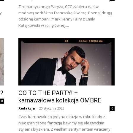
Z romantycznego Paryża, CCC zabiera nas w
ny
modową podróż na Francuską Riwierę. Poznaj drugą
odsłonę kampanii marki Jenny Fairy z Emily
Ratajkowski w roli głównej....
e?
GO TO THE PARTY! –
karnawałowa kolekcja OMBRE
0
Redakcja
-
20 stycznia 2023
0
Czas karnawału to jedyna okazja w roku kiedy z
nieograniczoną fantazją bawimy się eleganckim
stylem i błyskiem. Z wielkim sentymentem wracamy