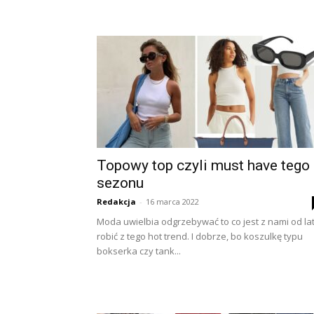
Topowy top czyli must have tego
sezonu
Redakcja
-
16 marca 2022
Moda uwielbia odgrzebywać to co jest z nami od lat
robić z tego hot trend. I dobrze, bo koszulkę typu
bokserka czy tank...