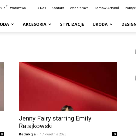
C
29.7
O Nas
Kontakt
Współpraca
Zamów Artykuł
Polity
Warszawa
ODA
AKCESORIA
STYLIZACJE
URODA
DESIG
Jenny Fairy starring Emily
Ratajkowski
Redakcja
-
17 kwietnia 2023
0
0