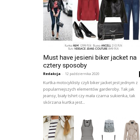
Must have jesieni biker jacket na
cztery sposoby
Redakcja
-
12 października 2020
Kurtka motocyklisty czyli biker jacket jest jednym z
popularniejszych elementów garderoby. Tak jak
jeansy, biały tshirt czy mała czarna sukienka, tak
skórzana kurtka jest...