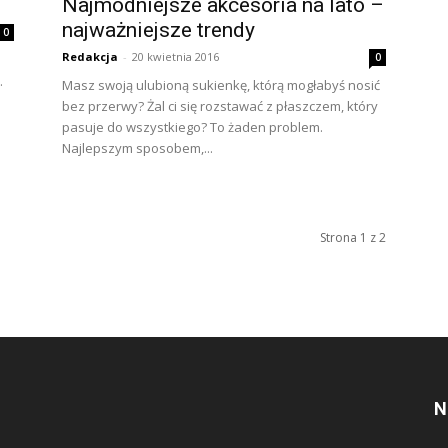
Najmodniejsze akcesoria na lato –
najważniejsze trendy
0
Redakcja
-
20 kwietnia 2016
0
.
Masz swoją ulubioną sukienkę, którą mogłabyś nosić
bez przerwy? Żal ci się rozstawać z płaszczem, który
pasuje do wszystkiego? To żaden problem.
Najlepszym sposobem,...
Strona 1 z 2
N