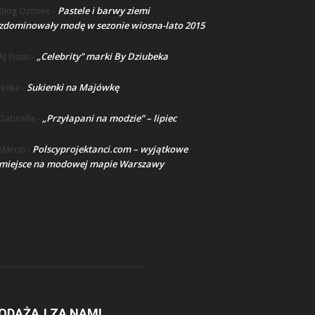
Pastele i barwy ziemi
Blog Ozonee
-
zdominowały modę w sezonie wiosna-lato 2015
„Celebrity” marki By Dziubeka
AJ Risso
-
Sukienki na Majówkę
lenka
-
„Przyłapani na modzie” – lipiec
Gabriella
-
Polscyprojektanci.com – wyjątkowe
Marcin
-
miejsce na modowej mapie Warszawy
ODĄŻAJ ZA NAMI