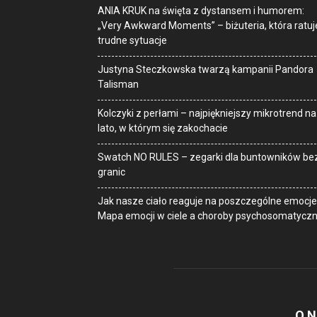
ANIA KRUK na święta z dystansem i humorem:
„Very Awkward Moments” – biżuteria, która ratuj
trudne sytuacje
Justyna Steczkowska twarzą kampanii Pandora
Talisman
Kolczyki z perłami – najpiękniejszy mikrotrend na
lato, w którym się zakochacie
Swatch NO RULES – zegarki dla buntowników be
granic
Jak nasze ciało reaguje na poszczególne emocje
Mapa emocji w ciele a choroby psychosomatycz
O 