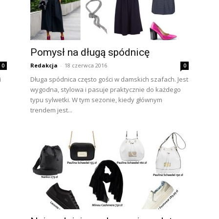
Pomysł na długą spódnicę
Redakcja
-
18 czerwca 2016
0
0
i
Długa spódnica często gości w damskich szafach. Jest
wygodna, stylowa i pasuje praktycznie do każdego
typu sylwetki. W tym sezonie, kiedy głównym
trendem jest...