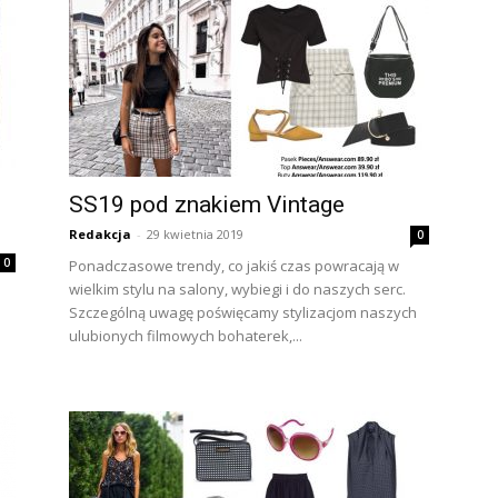
SS19 pod znakiem Vintage
Redakcja
-
29 kwietnia 2019
0
0
Ponadczasowe trendy, co jakiś czas powracają w
wielkim stylu na salony, wybiegi i do naszych serc.
Szczególną uwagę poświęcamy stylizacjom naszych
ulubionych filmowych bohaterek,...