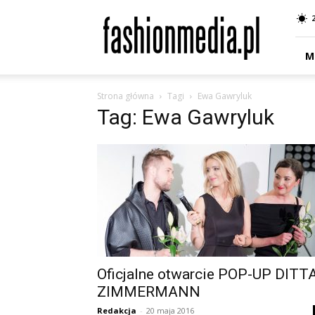
fashionmedia.pl
–
Moda
|
M
Uroda
|
Strona główna
Tagi
Ewa Gawryluk
Styl
Tag: Ewa Gawryluk
|
Trendy
|
Design
Oficjalne otwarcie POP-UP DITT
ZIMMERMANN
Redakcja
-
20 maja 2016