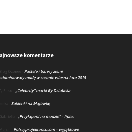
ajnowsze komentarze
Pastele i barwy ziemi
Blog Ozonee
-
zdominowały modę w sezonie wiosna-lato 2015
„Celebrity” marki By Dziubeka
AJ Risso
-
Sukienki na Majówkę
lenka
-
„Przyłapani na modzie” – lipiec
Gabriella
-
Polscyprojektanci.com – wyjątkowe
Marcin
-