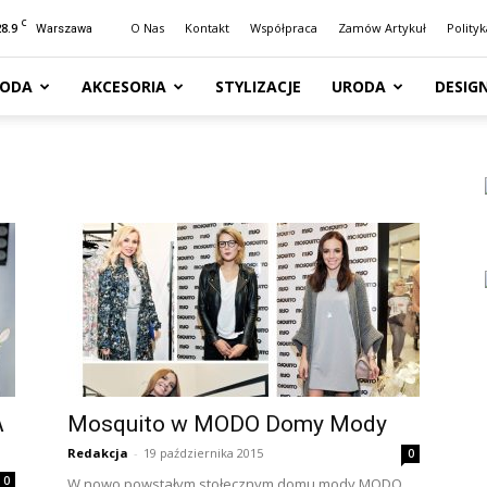
C
28.9
O Nas
Kontakt
Współpraca
Zamów Artykuł
Polity
Warszawa
ODA
AKCESORIA
STYLIZACJE
URODA
DESIG
A
Mosquito w MODO Domy Mody
Redakcja
-
19 października 2015
0
0
W nowo powstałym stołecznym domu mody MODO,