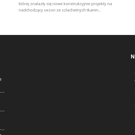
której znalazły się nowe konstrukcyjnie projekty na
nadchodzący sezon ze szlachetnych tkanin...
N
e