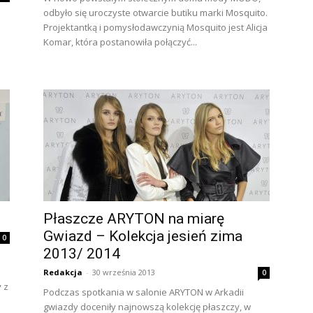
odbyło się uroczyste otwarcie butiku marki Mosquito.
Projektantką i pomysłodawczynią Mosquito jest Alicja
Komar, która postanowiła połączyć...
Płaszcze ARYTON na miarę
Gwiazd – Kolekcja jesień zima
0
2013/ 2014
Redakcja
-
30 września 2013
0
y z
Podczas spotkania w salonie ARYTON w Arkadii
gwiazdy doceniły najnowszą kolekcję płaszczy, w