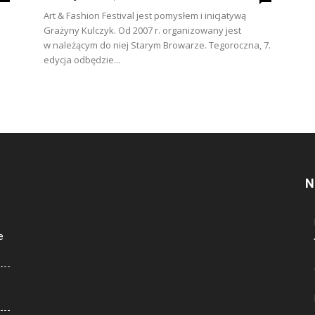
Art & Fashion Festival jest pomysłem i inicjatywą
Grażyny Kulczyk. Od 2007 r. organizowany jest
w należącym do niej Starym Browarze. Tegoroczna, 7.
edycja odbędzie...
N
e