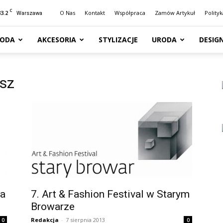
C
33.2
O Nas
Kontakt
Współpraca
Zamów Artykuł
Polity
Warszawa
ODA
AKCESORIA
STYLIZACJE
URODA
DESIG
ysz
ja
7. Art & Fashion Festival w Starym
Browarze
Redakcja
-
7 sierpnia 2013
0
0