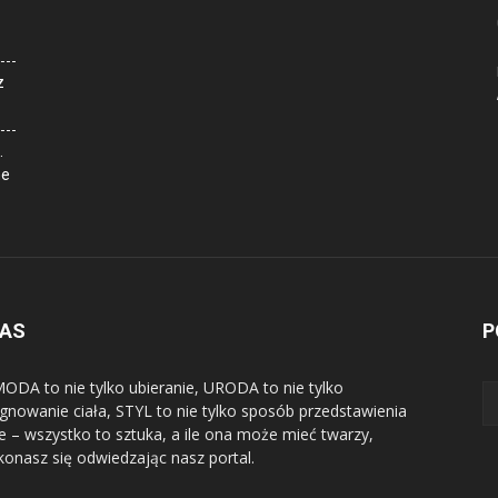
z
.
ne
NAS
P
ODA to nie tylko ubieranie, URODA to nie tylko
ęgnowanie ciała, STYL to nie tylko sposób przedstawienia
ie – wszystko to sztuka, a ile ona może mieć twarzy,
konasz się odwiedzając nasz portal.