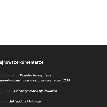
ajnowsze komentarze
Pastele i barwy ziemi
Blog Ozonee
-
zdominowały modę w sezonie wiosna-lato 2015
„Celebrity” marki By Dziubeka
AJ Risso
-
Sukienki na Majówkę
lenka
-