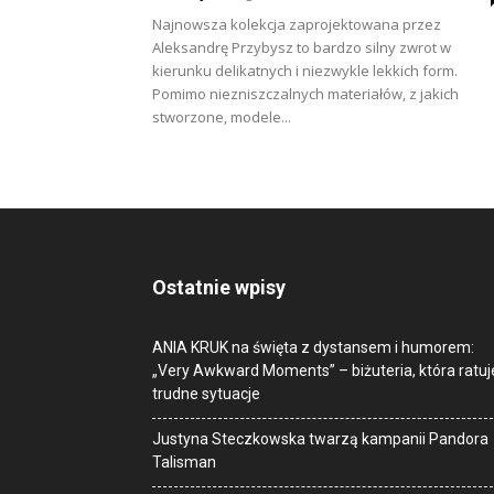
Najnowsza kolekcja zaprojektowana przez
Aleksandrę Przybysz to bardzo silny zwrot w
kierunku delikatnych i niezwykle lekkich form.
Pomimo niezniszczalnych materiałów, z jakich
stworzone, modele...
Ostatnie wpisy
ANIA KRUK na święta z dystansem i humorem:
„Very Awkward Moments” – biżuteria, która ratuj
trudne sytuacje
Justyna Steczkowska twarzą kampanii Pandora
Talisman