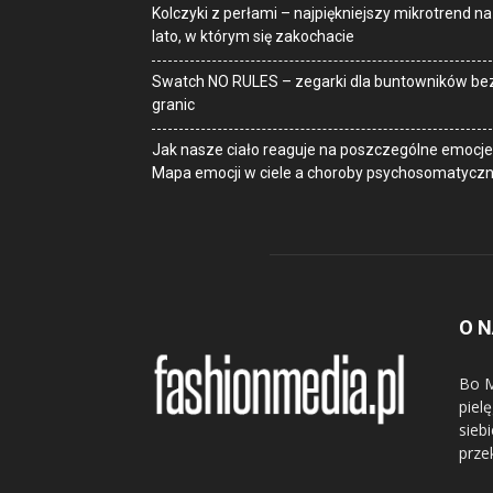
Kolczyki z perłami – najpiękniejszy mikrotrend na
lato, w którym się zakochacie
Swatch NO RULES – zegarki dla buntowników be
granic
Jak nasze ciało reaguje na poszczególne emocje
Mapa emocji w ciele a choroby psychosomatycz
O 
Bo M
piel
sieb
prze