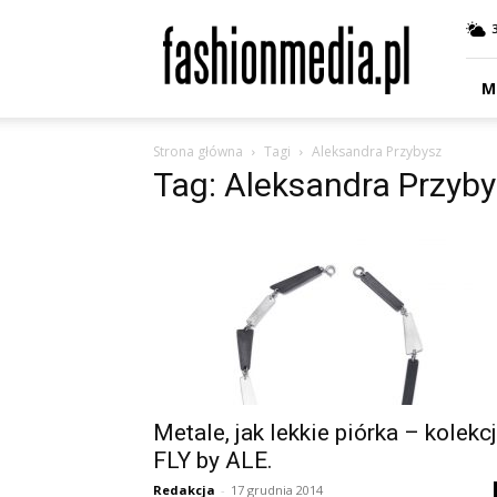
fashionmedia.pl
–
Moda
|
M
Uroda
|
Strona główna
Tagi
Aleksandra Przybysz
Styl
Tag: Aleksandra Przyb
|
Trendy
|
Design
Metale, jak lekkie piórka – kolekc
FLY by ALE.
Redakcja
-
17 grudnia 2014