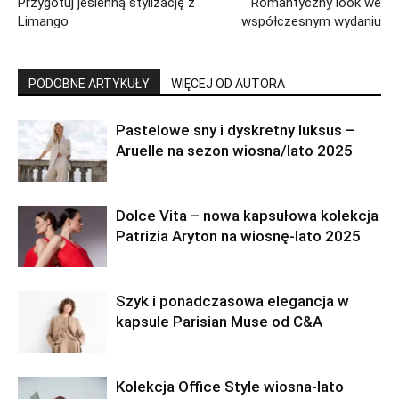
Przygotuj jesienną stylizację z
Romantyczny look we
Limango
współczesnym wydaniu
PODOBNE ARTYKUŁY
WIĘCEJ OD AUTORA
Pastelowe sny i dyskretny luksus –
Aruelle na sezon wiosna/lato 2025
Dolce Vita – nowa kapsułowa kolekcja
Patrizia Aryton na wiosnę-lato 2025
Szyk i ponadczasowa elegancja w
kapsule Parisian Muse od C&A
Kolekcja Office Style wiosna-lato