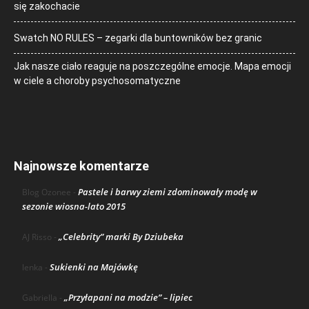
się zakochacie
Swatch NO RULES – zegarki dla buntowników bez granic
Jak nasze ciało reaguje na poszczególne emocje. Mapa emocji
w ciele a choroby psychosomatyczne
Najnowsze komentarze
Pastele i barwy ziemi zdominowały modę w
Blog Ozonee
-
sezonie wiosna-lato 2015
„Celebrity” marki By Dziubeka
AJ Risso
-
Sukienki na Majówkę
lenka
-
„Przyłapani na modzie” – lipiec
Gabriella
-