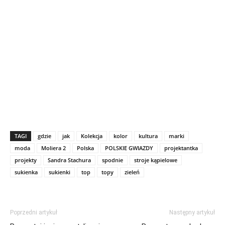
TAGI
gdzie
jak
Kolekcja
kolor
kultura
marki
moda
Moliera 2
Polska
POLSKIE GWIAZDY
projektantka
projekty
Sandra Stachura
spodnie
stroje kąpielowe
sukienka
sukienki
top
topy
zieleń
Poprzedni artykuł
Następny artykuł