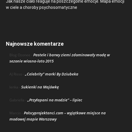
Jak nasze ciało reaguje na poszczególne emocje. Mapa emocji
w ciele a choroby psychosomatyczne
Najnowsze komentarze
Pastele i barwy ziemi zdominowały modę w
Blog Ozonee
-
sezonie wiosna-lato 2015
„Celebrity” marki By Dziubeka
AJ Risso
-
Sukienki na Majówkę
lenka
-
„Przyłapani na modzie” – lipiec
Gabriella
-
Polscyprojektanci.com – wyjątkowe miejsce na
Marcin
-
modowej mapie Warszawy