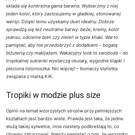
składa się konkretna gama barwna. Wybierzmy z niej
jeden kolor, który zastosujemy w gładkiej, stonowanej
wersji. Dzięki temu uzyskamy duet idealny. Dobrze
sprawdzą się też neutralne barwy: beże, kremy, kolor
jeansu, odcienie bieli czy zieleń w typie khaki. Warto
pamiętać, aby nie przedobrzyć z dodatkami – bogatą
biżuterią czy makijażem. Wakacyjny look to swoboda – do
tropikalnej sukienki wystarczą okulary, wygodne klapki i
pleciona listonoszka. Nic więcej! –
tłumaczy stylistka
związana z marką KiK.
Tropiki w modzie plus size
Opinii na temat wzorzystych strojów przy pełniejszych
kształtach jest bardzo wiele. Prawda jest taka, że jedne
służą takiej sylwetce, inne niestety podkreślają to, co
chcemy zatuszować. Należy pamiętać o tym, że wszystko