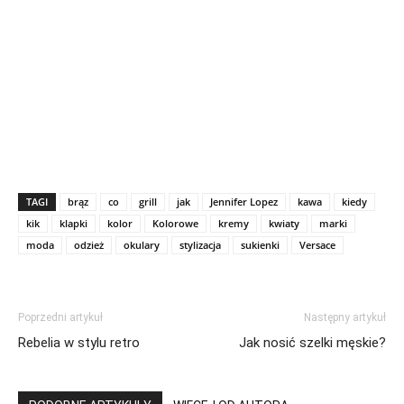
TAGI
brąz
co
grill
jak
Jennifer Lopez
kawa
kiedy
kik
klapki
kolor
Kolorowe
kremy
kwiaty
marki
moda
odzież
okulary
stylizacja
sukienki
Versace
Poprzedni artykuł
Następny artykuł
Rebelia w stylu retro
Jak nosić szelki męskie?