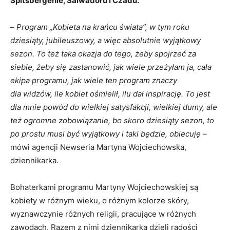
Spitsbergenie, Salwadoru i Czadu.
–
Program „Kobieta na krańcu świata”, w tym roku
dziesiąty, jubileuszowy, a więc absolutnie wyjątkowy
sezon. To też taka okazja do tego, żeby spojrzeć za
siebie, żeby się zastanowić, jak wiele przeżyłam ja, cała
ekipa programu, jak wiele ten program znaczy
dla widzów, ile kobiet ośmielił, ilu dał inspirację. To jest
dla mnie powód do wielkiej satysfakcji, wielkiej dumy, ale
też ogromne zobowiązanie, bo skoro dziesiąty sezon, to
po prostu musi być wyjątkowy i taki będzie, obiecuję
–
mówi agencji Newseria Martyna Wojciechowska,
dziennikarka.
Bohaterkami programu Martyny Wojciechowskiej są
kobiety w różnym wieku, o różnym kolorze skóry,
wyznawczynie różnych religii, pracujące w różnych
zawodach. Razem z nimi dziennikarka dzieli radości