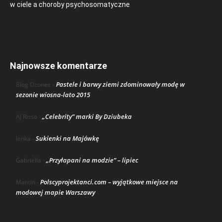
w ciele a choroby psychosomatyczne
Najnowsze komentarze
Pastele i barwy ziemi zdominowały modę w
Blog Ozonee
-
sezonie wiosna-lato 2015
„Celebrity” marki By Dziubeka
AJ Risso
-
Sukienki na Majówkę
lenka
-
„Przyłapani na modzie” – lipiec
Gabriella
-
Polscyprojektanci.com – wyjątkowe miejsce na
Marcin
-
modowej mapie Warszawy