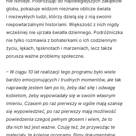
nie istnieje. Podróżując do najodleglejszych zakątków
globu, pokazuje widzom nieznane oblicze świata
i niezwykłych ludzi, którzy dzielą się z nią swoimi
niepowtarzalnymi historiami. Większość z nich nigdy
wcześniej nie ujrzała światła dziennego. Podróżniczka
nie tylko rozmawia z bohaterkami o ich codziennym
życiu, lękach, tęsknotach i marzeniach, lecz także
porusza ważne problemy społeczne.
– W ciągu 10 lat realizacji tego programu było wiele
bardzo emocjonujących i trudnych momentów, ale tak
naprawdę jestem tam po to, żeby dać siłę i odwagę
kobietom, żeby wypowiadały się w swoim własnym
imieniu. Czasem po raz pierwszy w ogóle mają szansę
się wypowiedzieć, po raz pierwszy mają możliwość
powiedzenia czegoś pełnym głosem i wiem, że to
dla nich też jest ważne. Czuję też, że przywożąc te
materiały, te kolejne programy, filmy dokumentalne,