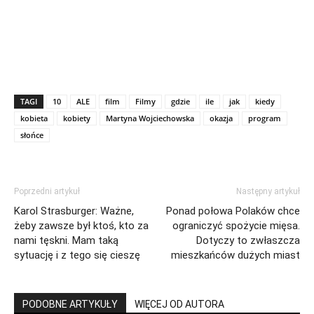
TAGI
10
ALE
film
Filmy
gdzie
ile
jak
kiedy
kobieta
kobiety
Martyna Wojciechowska
okazja
program
słońce
Poprzedni artykuł
Następny artykuł
Karol Strasburger: Ważne,
Ponad połowa Polaków chce
żeby zawsze był ktoś, kto za
ograniczyć spożycie mięsa.
nami tęskni. Mam taką
Dotyczy to zwłaszcza
sytuację i z tego się cieszę
mieszkańców dużych miast
PODOBNE ARTYKUŁY
WIĘCEJ OD AUTORA