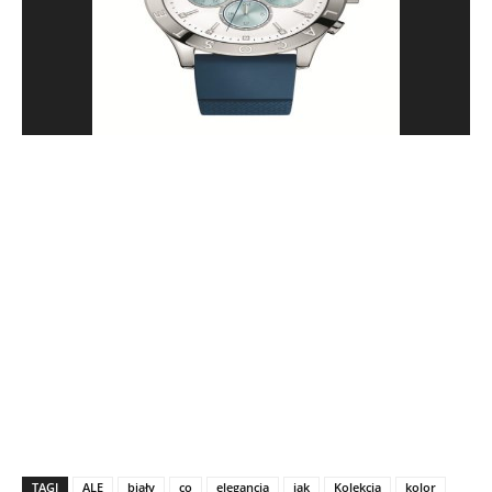
TAGI
ALE
biały
co
elegancja
jak
Kolekcja
kolor