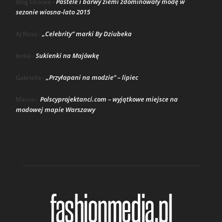
Pastele i barwy ziemi zdominowały modę w
Blog Ozonee
-
sezonie wiosna-lato 2015
„Celebrity” marki By Dziubeka
AJ Risso
-
Sukienki na Majówkę
lenka
-
„Przyłapani na modzie” – lipiec
Gabriella
-
Polscyprojektanci.com – wyjątkowe miejsce na
Marcin
-
modowej mapie Warszawy