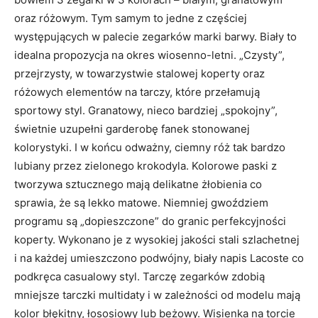
oraz różowym. Tym samym to jedne z częściej
występujących w palecie zegarków marki barwy. Biały to
idealna propozycja na okres wiosenno-letni. „Czysty”,
przejrzysty, w towarzystwie stalowej koperty oraz
różowych elementów na tarczy, które przełamują
sportowy styl. Granatowy, nieco bardziej „spokojny”,
świetnie uzupełni garderobę fanek stonowanej
kolorystyki. I w końcu odważny, ciemny róż tak bardzo
lubiany przez zielonego krokodyla. Kolorowe paski z
tworzywa sztucznego mają delikatne żłobienia co
sprawia, że są lekko matowe. Niemniej gwoździem
programu są „dopieszczone” do granic perfekcyjności
koperty. Wykonano je z wysokiej jakości stali szlachetnej
i na każdej umieszczono podwójny, biały napis Lacoste co
podkręca casualowy styl. Tarczę zegarków zdobią
mniejsze tarczki multidaty i w zależności od modelu mają
kolor błękitny, łososiowy lub beżowy. Wisienka na torcie