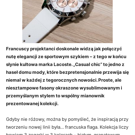
Francuscy projektanci doskonale widzą jak połączyć
nutę elegancji ze sportowym szykiem – z tego w końcu
słynie kultowa marka Lacoste. „Casual chic” to jedno z
haseł domu mody, które bezpretensjonalnie przewija się
niemal w każdej z tegorocznych nowości. Proste, ale
niesztampowe fasony okraszone wysublimowanym i
przemyślanym stylem to wspólny mianownik
prezentowanej kolekcji.
Gdyby nie różowy, można by pomyśleć, że inspiracją przy
tworzeniu nowej linii była… francuska flaga. Kolekcja liczy
bowiem 3 zegarki w 3 kolorach – białym, granatowym