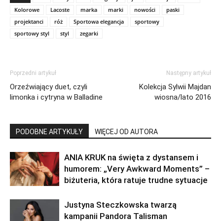
Kolorowe
Lacoste
marka
marki
nowości
paski
projektanci
róż
Sportowa elegancja
sportowy
sportowy styl
styl
zegarki
Poprzedni artykuł
Następny artykuł
Orzeźwiający duet, czyli
Kolekcja Sylwii Majdan
limonka i cytryna w Balladine
wiosna/lato 2016
PODOBNE ARTYKUŁY
WIĘCEJ OD AUTORA
ANIA KRUK na święta z dystansem i
humorem: „Very Awkward Moments” –
biżuteria, która ratuje trudne sytuacje
Justyna Steczkowska twarzą
kampanii Pandora Talisman