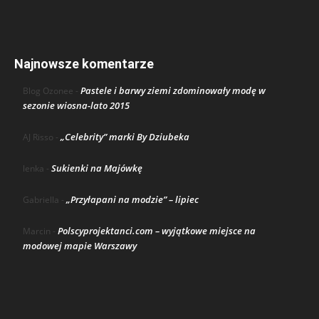
Najnowsze komentarze
Pastele i barwy ziemi zdominowały modę w
Blog Ozonee
-
sezonie wiosna-lato 2015
„Celebrity” marki By Dziubeka
AJ Risso
-
Sukienki na Majówkę
lenka
-
„Przyłapani na modzie” – lipiec
Gabriella
-
Polscyprojektanci.com – wyjątkowe miejsce na
Marcin
-
modowej mapie Warszawy