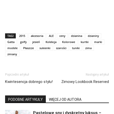
TAGI
2015
akcesoria
ALE
ceny
dzianina
dzianiny
Gatta
golfy
jesień
Kolekcja
Kolorowe
kurtki
marki
modele
Płaszcze
sukienki
szarości
tuniki
zima
zmiany
Poprzedni artykuł
Następny artykuł
Kwintesencja dobrego stylu!
Zimowy Lookbook Reserved
PODOBNE ARTYKUŁY
WIĘCEJ OD AUTORA
Pastelowe sny i dyskretny luksus –