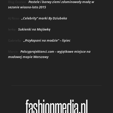
Pastele i barwy ziemi zdominowały modę w
Blog Ozonee
-
sezonie wiosna-lato 2015
„Celebrity” marki By Dziubeka
AJ Risso
-
Sukienki na Majówkę
lenka
-
„Przyłapani na modzie” – lipiec
Gabriella
-
Polscyprojektanci.com – wyjątkowe miejsce na
Marcin
-
modowej mapie Warszawy