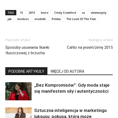
TAGI
15
2015
biuro
Cindy Crawford
co
dziewczyny
jak
konkurs
modelki
Polska
The Look Of The Year
Poprzedni artykuł
Następny artykuł
Sposoby usuwania tkanki
Cahlo na jesień/zimę 2015
tłuszczowej z brzucha
PODOBNE ARTYKUŁY
WIĘCEJ OD AUTORA
„Bez Kompromisów”: Gdy moda staje
się manifestem siły i autentyczności
Sztuczna inteligencja w marketingu
luksusu: pokusa, która może