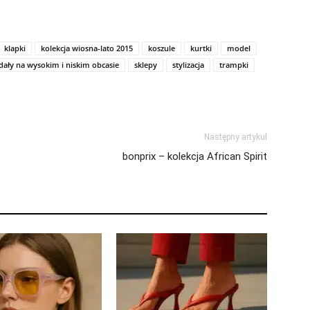
klapki
kolekcja wiosna-lato 2015
koszule
kurtki
model
dały na wysokim i niskim obcasie
sklepy
stylizacja
trampki
Następny artykuł
bonprix – kolekcja African Spirit