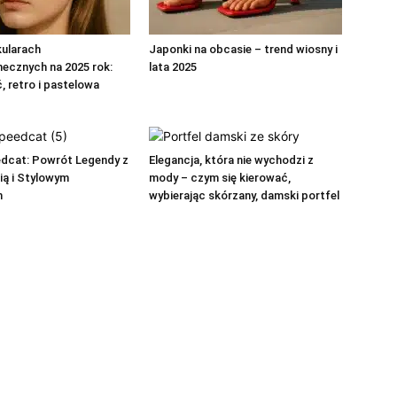
kularach
Japonki na obcasie – trend wiosny i
ecznych na 2025 rok:
lata 2025
, retro i pastelowa
cat: Powrót Legendy z
Elegancja, która nie wychodzi z
ią i Stylowym
mody – czym się kierować,
m
wybierając skórzany, damski portfel