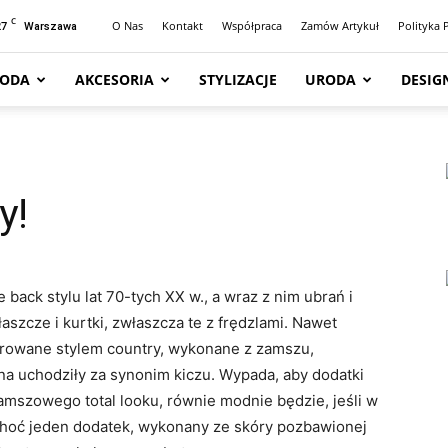
C
27
O Nas
Kontakt
Współpraca
Zamów Artykuł
Polityka 
Warszawa
ODA
AKCESORIA
STYLIZACJE
URODA
DESIG
y!
ack stylu lat 70-tych XX w., a wraz z nim ubrań i
zcze i kurtki, zwłaszcza te z frędzlami. Nawet
pirowane stylem country, wykonane z zamszu,
na uchodziły za synonim kiczu. Wypada, aby dodatki
zamszowego total looku, równie modnie będzie, jeśli w
choć jeden dodatek, wykonany ze skóry pozbawionej