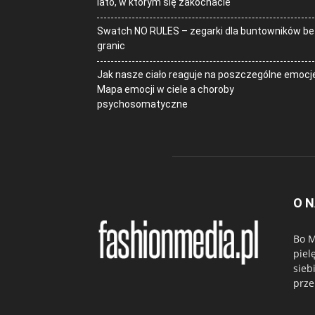
lato, w którym się zakochacie
Swatch NO RULES – zegarki dla buntowników be
granic
Jak nasze ciało reaguje na poszczególne emocj
Mapa emocji w ciele a choroby
psychosomatyczne
O 
Bo M
piel
sieb
prze