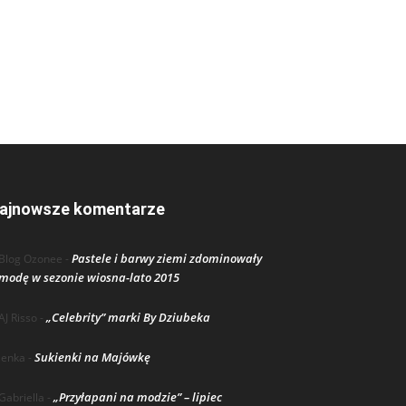
ajnowsze komentarze
Pastele i barwy ziemi zdominowały
Blog Ozonee
-
modę w sezonie wiosna-lato 2015
„Celebrity” marki By Dziubeka
AJ Risso
-
Sukienki na Majówkę
lenka
-
„Przyłapani na modzie” – lipiec
Gabriella
-