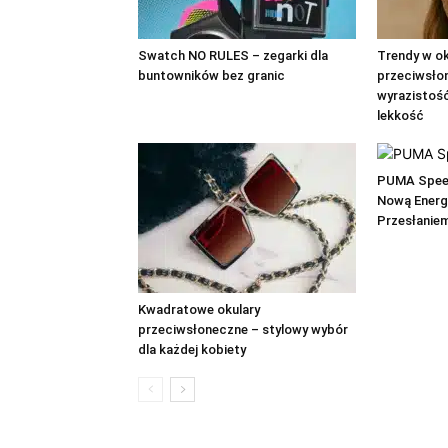
Swatch NO RULES – zegarki dla
Trendy w o
buntowników bez granic
przeciwsłon
wyrazistość
lekkość
PUMA Speed
Nową Energ
Przesłanie
Kwadratowe okulary
przeciwsłoneczne – stylowy wybór
dla każdej kobiety