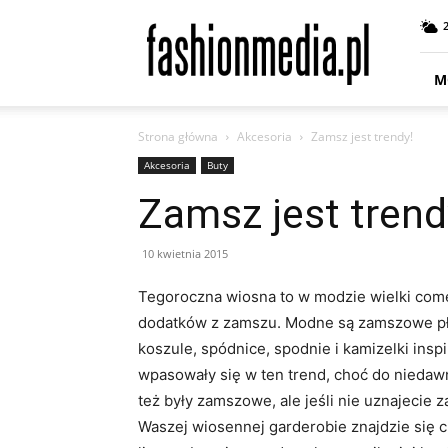
fashionmedia.pl
–
Moda
|
M
Uroda
|
Strona główna
Akcesoria
Zamsz jest trendy!
Styl
|
Akcesoria
Buty
Trendy
Zamsz jest trend
|
Design
10 kwietnia 2015
Tegoroczna wiosna to w modzie wielki come b
dodatków z zamszu. Modne są zamszowe płas
koszule, spódnice, spodnie i kamizelki ins
wpasowały się w ten trend, choć do niedaw
też były zamszowe, ale jeśli nie uznajecie 
Waszej wiosennej garderobie znajdzie się 