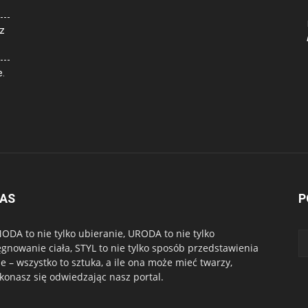
z
e.
NAS
P
ODA to nie tylko ubieranie, URODA to nie tylko
ęgnowanie ciała, STYL to nie tylko sposób przedstawienia
ie – wszystko to sztuka, a ile ona może mieć twarzy,
konasz się odwiedzając nasz portal.