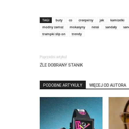
TAGI
buty
co
creepersy
jak
kamizelki
modny zamsz
mokasyny
nessi
sandały
san
trampki slip on
trendy
Poprzedni artykuł
ŹLE DOBRANY STANIK
PODOBNE ARTYKUŁY
WIĘCEJ OD AUTORA