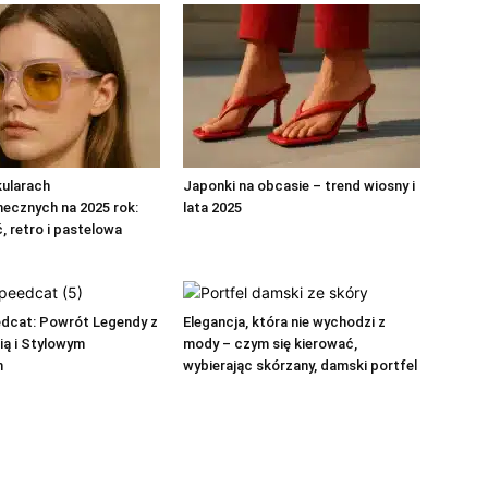
kularach
Japonki na obcasie – trend wiosny i
ecznych na 2025 rok:
lata 2025
, retro i pastelowa
cat: Powrót Legendy z
Elegancja, która nie wychodzi z
ią i Stylowym
mody – czym się kierować,
m
wybierając skórzany, damski portfel