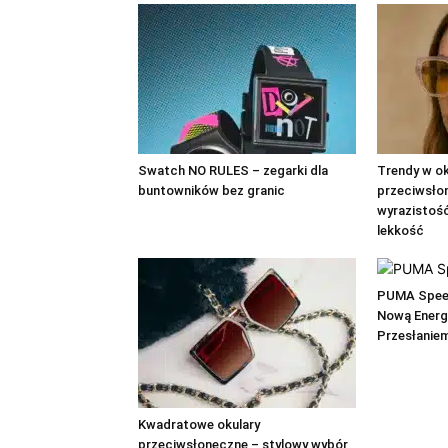
Swatch NO RULES – zegarki dla
Trendy w o
buntowników bez granic
przeciwsłon
wyrazistość
lekkość
PUMA Speed
Nową Energ
Przesłanie
Kwadratowe okulary
przeciwsłoneczne – stylowy wybór