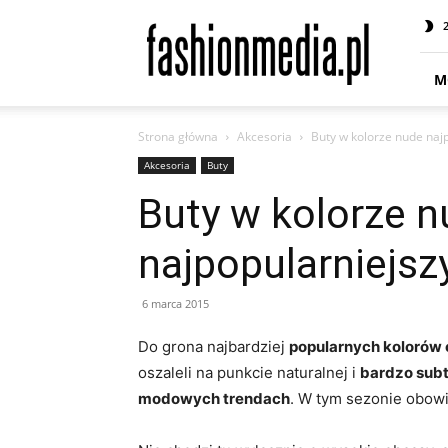
fashionmedia.pl
–
Moda
|
M
Uroda
|
Strona główna
Akcesoria
Buty w kolorze nude naj
Styl
|
Akcesoria
Buty
Trendy
Buty w kolorze 
|
Design
najpopularniejs
6 marca 2015
Do grona najbardziej
popularnych kolorów o
oszaleli na punkcie naturalnej i
bardzo subt
modowych trendach
. W tym sezonie obo