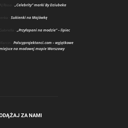
„Celebrity” marki By Dziubeka
AJ Risso
-
Sukienki na Majówkę
lenka
-
„Przyłapani na modzie” – lipiec
Gabriella
-
Polscyprojektanci.com – wyjątkowe
Marcin
-
miejsce na modowej mapie Warszawy
ODĄŻAJ ZA NAMI