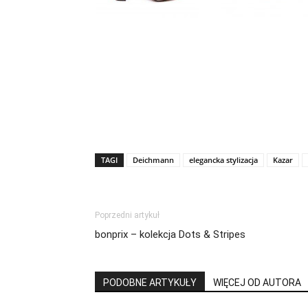
TAGI
Deichmann
elegancka stylizacja
Kazar
Poprzedni artykuł
bonprix – kolekcja Dots & Stripes
PODOBNE ARTYKUŁY
WIĘCEJ OD AUTORA