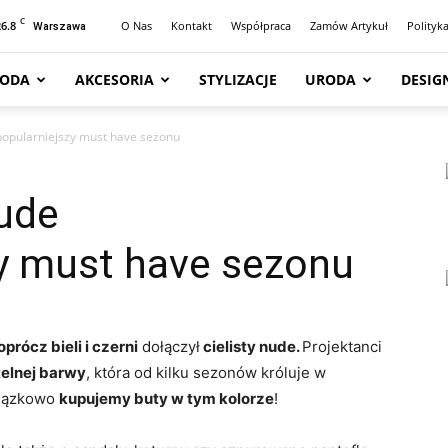
C
26.8
O Nas
Kontakt
Współpraca
Zamów Artykuł
Polityk
Warszawa
ODA
AKCESORIA
STYLIZACJE
URODA
DESIG
popularniejszy must have sezonu
nude
zy must have sezonu
prócz bieli i czerni
dołączył
cielisty nude.
Projektanci
elnej barwy
, która od kilku sezonów króluje w
wiązkowo
kupujemy buty w tym kolorze
!