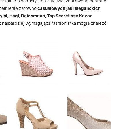
le także o sandały, koturny czy sznurowane pantofle.
pełnienie zarówno
casualowych jaki eleganckich
ty.pl, Hogl, Deichmann, Top Secret czy Kazar
 najbardziej wymagająca fashionistka mogła znaleźć