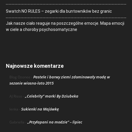
Swatch NO RULES – zegarki dla buntowników bez granic
Jak nasze ciało reaguje na poszczególne emocje. Mapa emocji
w ciele a choroby psychosomatyczne
Najnowsze komentarze
Pastele i barwy ziemi zdominowały modę w
Blog Ozonee
-
sezonie wiosna-lato 2015
„Celebrity” marki By Dziubeka
AJ Risso
-
Sukienki na Majówkę
lenka
-
„Przyłapani na modzie” – lipiec
Gabriella
-