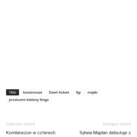
TAGI
biustonosze
Dzień Kobiet
figi
majtki
producent bielizny Kinga
Poprzedni artykuł
Następny artykuł
Kombinezon w czterech
Sylwia Majdan debiutuje z