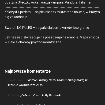
Justyna Steczkowska twarzą kampanii Pandora Talisman
Kolczyki z perłami – najpiękniejszy mikrotrend na lato, w którym
się zakochacie
Swatch NO RULES – zegarki dla buntowników bez granic
Jak nasze ciało reaguje na poszczególne emocje. Mapa emocji
w ciele a choroby psychosomatyczne
Najnowsze komentarze
Pastele i barwy ziemi zdominowały modę w
Blog Ozonee
-
sezonie wiosna-lato 2015
„Celebrity” marki By Dziubeka
AJ Risso
-