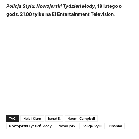
Policja Stylu: Nowojorski Tydzień Mody
, 18 lutego o
godz.
21.00 tylko na E! Entertainment Television.
TAGI
Heidi Klum
kanał E.
Naomi Campbell
Nowojorski Tydzień Mody
Nowy Jork
Policja Stylu
Rihanna