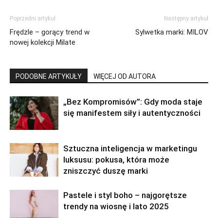
Poprzedni artykuł
Następny artykuł
Frędzle – gorący trend w
Sylwetka marki: MILOV
nowej kolekcji Milate
PODOBNE ARTYKUŁY
WIĘCEJ OD AUTORA
„Bez Kompromisów”: Gdy moda staje
się manifestem siły i autentyczności
Sztuczna inteligencja w marketingu
luksusu: pokusa, która może
zniszczyć duszę marki
Pastele i styl boho – najgorętsze
trendy na wiosnę i lato 2025