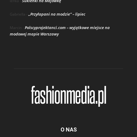
Sukienki na Majówkę
lenka
-
„Przyłapani na modzie” – lipiec
Gabriella
-
Polscyprojektanci.com – wyjątkowe miejsce na
Marcin
-
modowej mapie Warszawy
O NAS