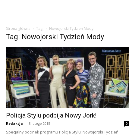
Strona główna
Tagi
Nowojorski Tydzień Mody
Tag: Nowojorski Tydzień Mody
Policja Stylu podbija Nowy Jork!
Redakcja
-
18 lutego 2015
0
Specjalny odcinek programu Policja Stylu: Nowojorski Tydzień