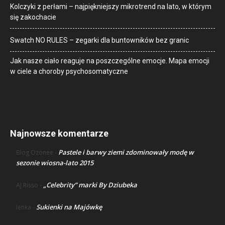
Kolczyki z perłami – najpiękniejszy mikrotrend na lato, w którym
się zakochacie
Swatch NO RULES – zegarki dla buntowników bez granic
Jak nasze ciało reaguje na poszczególne emocje. Mapa emocji
w ciele a choroby psychosomatyczne
Najnowsze komentarze
Pastele i barwy ziemi zdominowały modę w
Blog Ozonee
-
sezonie wiosna-lato 2015
„Celebrity” marki By Dziubeka
AJ Risso
-
Sukienki na Majówkę
lenka
-