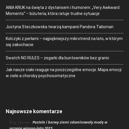
ANIA KRUK na święta z dystansem i humorem: „Very Awkward
Moments” – biżuteria, która ratuje trudne sytuacje
Justyna Steczkowska twarzą kampanii Pandora Talisman
Kolczyki z perłami – najpiękniejszy mikrotrend na lato, w którym
się zakochacie
Swatch NO RULES – zegarki dla buntowników bez granic
Jak nasze ciało reaguje na poszczególne emocje. Mapa emocji
w ciele a choroby psychosomatyczne
Najnowsze komentarze
Pastele i barwy ziemi zdominowały modę w
Blog Ozonee
-
sezonie wiosna-lato 2015