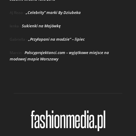
„Celebrity” marki By Dziubeka
AJ Risso
-
Sukienki na Majówkę
lenka
-
„Przyłapani na modzie” – lipiec
Gabriella
-
Polscyprojektanci.com – wyjątkowe miejsce na
Marcin
-
modowej mapie Warszawy