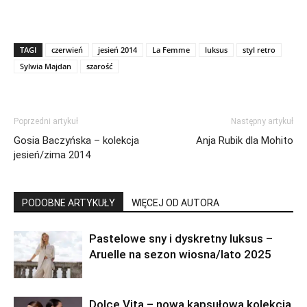
TAGI
czerwień
jesień 2014
La Femme
luksus
styl retro
Sylwia Majdan
szarość
Poprzedni artykuł
Następny artykuł
Gosia Baczyńska – kolekcja
Anja Rubik dla Mohito
jesień/zima 2014
PODOBNE ARTYKUŁY
WIĘCEJ OD AUTORA
Pastelowe sny i dyskretny luksus –
Aruelle na sezon wiosna/lato 2025
Dolce Vita – nowa kapsułowa kolekcja