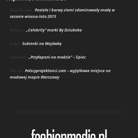
Pastele i barwy ziemi zdominowały modę w
Blog Ozonee
-
sezonie wiosna-lato 2015
„Celebrity” marki By Dziubeka
AJ Risso
-
Sukienki na Majówkę
lenka
-
„Przyłapani na modzie” – lipiec
Gabriella
-
Polscyprojektanci.com – wyjątkowe miejsce na
Marcin
-
modowej mapie Warszawy