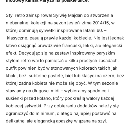
modowy klimat Paryża na polskie ulice.
Styl retro zainspirował Sylwię Majdan do stworzenia
niebanalnej kolekcji na sezon jesień-zima 2014/15, w
której dominują sylwetki inspirowane latami 60. –
klasyczne, pasują prawie każdej kobiecie. Nie jest jednak
łatwo osiągnąć prawdziwie francuski, lekki, ale elegancki
efekt. Decydując się na zestaw inspirowany paryskim
stylem retro warto pamiętać o kilku prostych zasadach:
outfit powinien być w stonowanych kolorach takich jak
khaki, beż, subtelne pastele, biel lub klasyczna czerń, bez
której żadna kobieta nie może się obyć. W tym sezonie
stawiamy na długości midi – wybieramy spódnice i
sukienki przed kolano, który podkreślą walory każdej
kobiecej sylwetki. Przy dobieraniu dodatków należy się
ograniczyć do minimum, dlatego najlepiej postawić na
delikatną, ale elegancką apaszkę wiązaną na szyi.