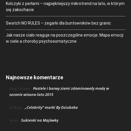
Kolczyki z perłami – najpiękniejszy mikrotrend na lato, w którym
się zakochacie
Swatch NO RULES – zegarki dla buntowników bez granic
Jak nasze ciało reaguje na poszczególne emocje. Mapa emocji
w ciele a choroby psychosomatyczne
Najnowsze komentarze
Pastele i barwy ziemi zdominowały modę w
Blog Ozonee
-
sezonie wiosna-lato 2015
„Celebrity” marki By Dziubeka
AJ Risso
-
Sukienki na Majówkę
lenka
-