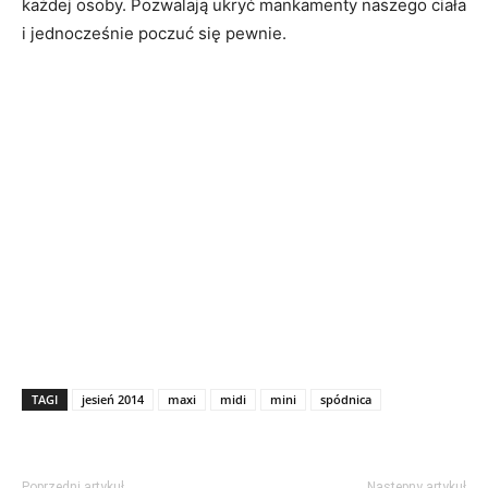
każdej osoby. Pozwalają ukryć mankamenty naszego ciała
i jednocześnie poczuć się pewnie.
TAGI
jesień 2014
maxi
midi
mini
spódnica
Poprzedni artykuł
Następny artykuł