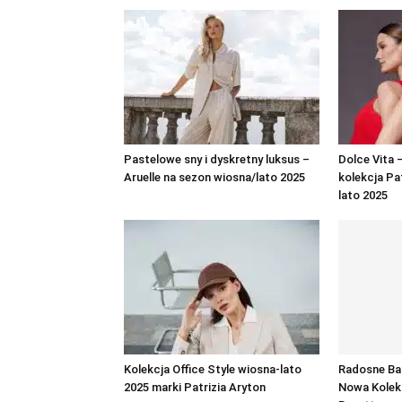
Pastelowe sny i dyskretny luksus –
Dolce Vita
Aruelle na sezon wiosna/lato 2025
kolekcja Pa
lato 2025
Kolekcja Office Style wiosna-lato
Radosne Ba
2025 marki Patrizia Aryton
Nowa Kolek