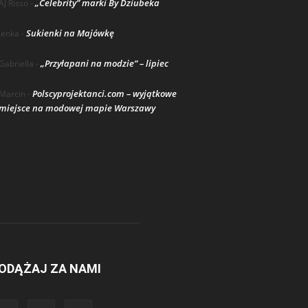
„Celebrity” marki By Dziubeka
AJ Risso
-
Sukienki na Majówkę
lenka
-
„Przyłapani na modzie” – lipiec
Gabriella
-
Polscyprojektanci.com – wyjątkowe
Marcin
-
miejsce na modowej mapie Warszawy
ODĄŻAJ ZA NAMI