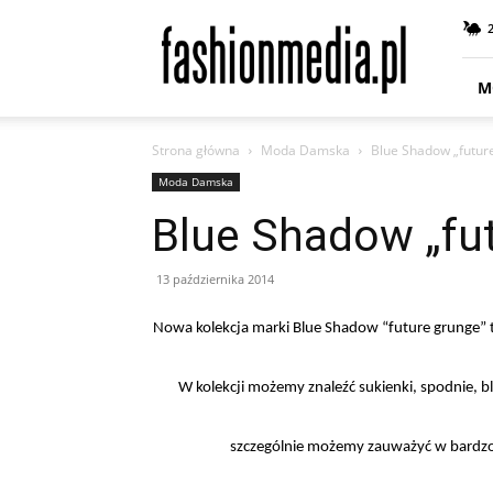
fashionmedia.pl
–
Moda
|
M
Uroda
|
Strona główna
Moda Damska
Blue Shadow „futur
Styl
|
Moda Damska
Trendy
Blue Shadow „fu
|
Design
13 października 2014
Nowa kolekcja marki Blue Shadow “future grunge” t
W kolekcji możemy znaleźć sukienki, spodnie, blu
szczególnie możemy zauważyć w bardzo 