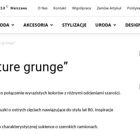
C
23.8
O Nas
Kontakt
Współpraca
Zamów Artykuł
Polityk
Warszawa
ODA
AKCESORIA
STYLIZACJE
URODA
DESIG
e grunge”
ture grunge”
o połączenie wyrazistych kolorów z różnymi odcieniami szarości.
zki o ostrych cięciach nawiązujące do stylu lat 80. Inspiracje
charakterystycznej sukience o szerokich ramionach.