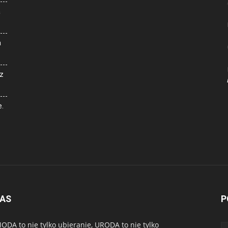
a
a
z
e.
NAS
P
ODA to nie tylko ubieranie, URODA to nie tylko