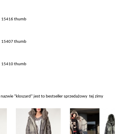
nazwie “kloszard” jest to bestseller sprzedażowy tej zimy