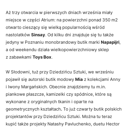
Aż trzy otwarcia w pierwszych dniach września miały
miejsce w części Atrium: na powierzchni ponad 350 m2
otwarto cieszący się wielką popularnością wśród
nastolatków
Sinsay
. Od kilku dni znajduje się tu także
jedyny w Poznaniu monobrandowy butik marki
Napapijri
,
a od weekendu działa wielkopowierzchniowy sklep
z zabawkami
Toys Box
.
W Słodowni, tuż przy Dziedzińcu Sztuki, we wrześniu
pojawił się autorski butik modowy
Mia
z kolekcjami Anny
i Iwony Margańskich. Obecnie znajdziemy tu m.in.
piankowe płaszcze, kamizelki czy spódnice, które są
wykonane z oryginalnych tkanin i oparte na
geometrycznych kształtach
.
To już czwarty butik polskich
projektantów przy Dziedzińcu Sztuki. Można tu teraz
kupić także projekty Natashy Pavluchenko, duetu Hector