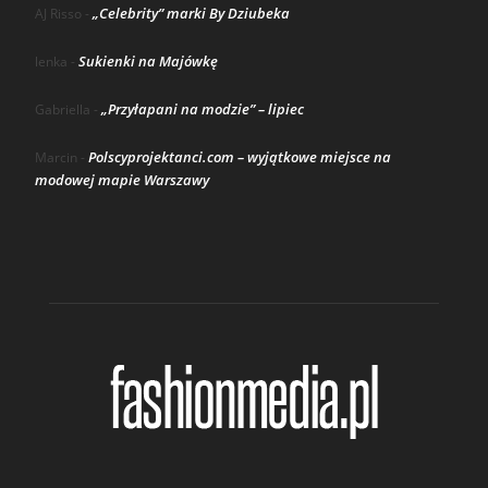
„Celebrity” marki By Dziubeka
AJ Risso
-
Sukienki na Majówkę
lenka
-
„Przyłapani na modzie” – lipiec
Gabriella
-
Polscyprojektanci.com – wyjątkowe miejsce na
Marcin
-
modowej mapie Warszawy