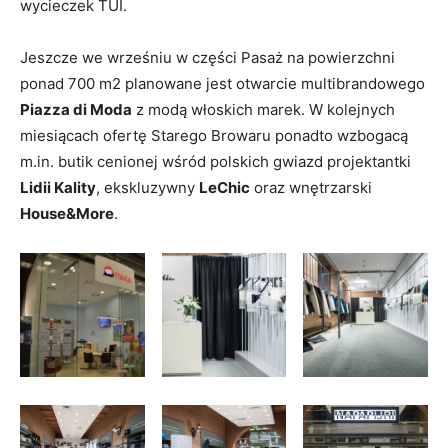
wycieczek TUI.
Jeszcze we wrześniu w części Pasaż na powierzchni
ponad 700 m2 planowane jest otwarcie multibrandowego
Piazza di Moda
z modą włoskich marek. W kolejnych
miesiącach ofertę Starego Browaru ponadto wzbogacą
m.in. butik cenionej wśród polskich gwiazd projektantki
Lidii Kality
, ekskluzywny
LeChic
oraz wnętrzarski
House&More
.