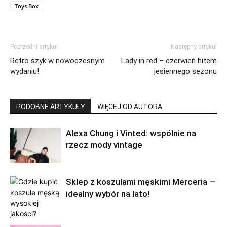
Toys Box
Poprzedni artykuł
Następny artykuł
Retro szyk w nowoczesnym
Lady in red – czerwień hitem
wydaniu!
jesiennego sezonu
PODOBNE ARTYKUŁY
WIĘCEJ OD AUTORA
Alexa Chung i Vinted: wspólnie na
rzecz mody vintage
Sklep z koszulami męskimi Merceria —
idealny wybór na lato!