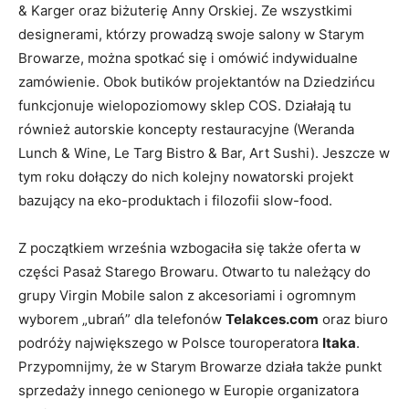
& Karger oraz biżuterię Anny Orskiej. Ze wszystkimi
designerami, którzy prowadzą swoje salony w Starym
Browarze, można spotkać się i omówić indywidualne
zamówienie. Obok butików projektantów na Dziedzińcu
funkcjonuje wielopoziomowy sklep COS. Działają tu
również autorskie koncepty restauracyjne (Weranda
Lunch & Wine, Le Targ Bistro & Bar, Art Sushi). Jeszcze w
tym roku dołączy do nich kolejny nowatorski projekt
bazujący na eko-produktach i filozofii slow-food.
Z początkiem września wzbogaciła się także oferta w
części Pasaż Starego Browaru. Otwarto tu należący do
grupy Virgin Mobile salon z akcesoriami i ogromnym
wyborem „ubrań” dla telefonów
Telakces.com
oraz biuro
podróży największego w Polsce touroperatora
Itaka
.
Przypomnijmy, że w Starym Browarze działa także punkt
sprzedaży innego cenionego w Europie organizatora