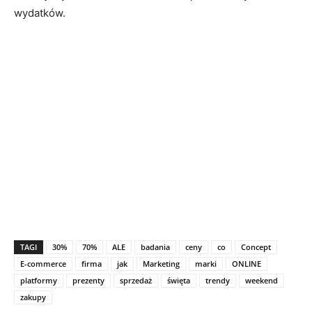
wydatków.
TAGI
30%
70%
ALE
badania
ceny
co
Concept
E-commerce
firma
jak
Marketing
marki
ONLINE
platformy
prezenty
sprzedaż
święta
trendy
weekend
zakupy