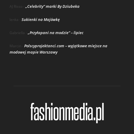
„Celebrity” marki By Dziubeka
AJ Risso
-
Sukienki na Majówkę
lenka
-
„Przyłapani na modzie” – lipiec
Gabriella
-
Polscyprojektanci.com – wyjątkowe miejsce na
Marcin
-
modowej mapie Warszawy