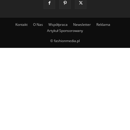
Kontakt
O Nas
Współpraca
Newsletter
Reklama
Artykuł Sponsorowany
© fashionmedia.pl