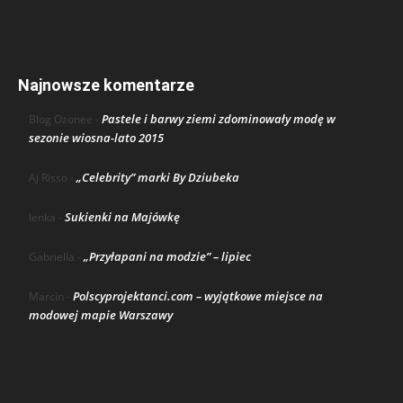
Najnowsze komentarze
Pastele i barwy ziemi zdominowały modę w
Blog Ozonee
-
sezonie wiosna-lato 2015
„Celebrity” marki By Dziubeka
AJ Risso
-
Sukienki na Majówkę
lenka
-
„Przyłapani na modzie” – lipiec
Gabriella
-
Polscyprojektanci.com – wyjątkowe miejsce na
Marcin
-
modowej mapie Warszawy