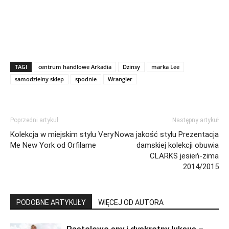
TAGI
centrum handlowe Arkadia
Dżinsy
marka Lee
samodzielny sklep
spodnie
Wrangler
Poprzedni artykuł
Następny artykuł
Kolekcja w miejskim stylu Very
Nowa jakość stylu Prezentacja
Me New York od Orfilame
damskiej kolekcji obuwia
CLARKS jesień-zima
2014/2015
PODOBNE ARTYKUŁY
WIĘCEJ OD AUTORA