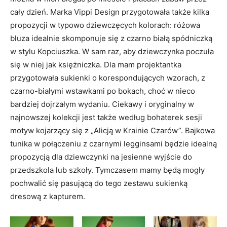
cały dzień. Marka Vippi Design przygotowała także kilka
propozycji w typowo dziewczęcych kolorach: różowa
bluza idealnie skomponuje się z czarno białą spódniczką
w stylu Kopciuszka. W sam raz, aby dziewczynka poczuła
się w niej jak księżniczka. Dla mam projektantka
przygotowała sukienki o korespondujących wzorach, z
czarno-białymi wstawkami po bokach, choć w nieco
bardziej dojrzałym wydaniu. Ciekawy i oryginalny w
najnowszej kolekcji jest także według bohaterek sesji
motyw kojarzący się z „Alicją w Krainie Czarów”. Bajkowa
tunika w połączeniu z czarnymi legginsami będzie idealną
propozycją dla dziewczynki na jesienne wyjście do
przedszkola lub szkoły. Tymczasem mamy będą mogły
pochwalić się pasującą do tego zestawu sukienką
dresową z kapturem.