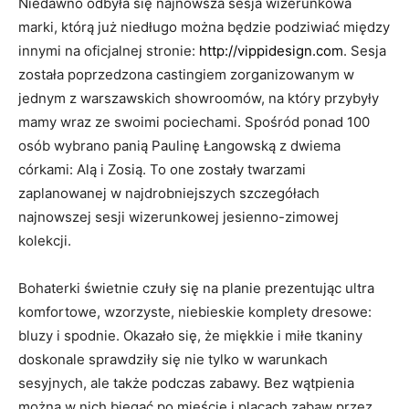
Niedawno odbyła się najnowsza sesja wizerunkowa
marki, którą już niedługo można będzie podziwiać między
innymi na oficjalnej stronie:
http://vippidesign.com
. Sesja
została poprzedzona castingiem zorganizowanym w
jednym z warszawskich showroomów, na który przybyły
mamy wraz ze swoimi pociechami. Spośród ponad 100
osób wybrano panią Paulinę Łangowską z dwiema
córkami: Alą i Zosią. To one zostały twarzami
zaplanowanej w najdrobniejszych szczegółach
najnowszej sesji wizerunkowej jesienno-zimowej
kolekcji.
Bohaterki świetnie czuły się na planie prezentując ultra
komfortowe, wzorzyste, niebieskie komplety dresowe:
bluzy i spodnie. Okazało się, że miękkie i miłe tkaniny
doskonale sprawdziły się nie tylko w warunkach
sesyjnych, ale także podczas zabawy. Bez wątpienia
można w nich biegać po mieście i placach zabaw przez