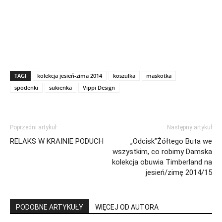
TAGI
kolekcja jesień-zima 2014
koszulka
maskotka
spodenki
sukienka
Vippi Design
Poprzedni artykuł
Następny artykuł
RELAKS W KRAINIE PODUCH
„Odcisk”Żółtego Buta we
wszystkim, co robimy Damska
kolekcja obuwia Timberland na
jesień/zimę 2014/15
PODOBNE ARTYKUŁY
WIĘCEJ OD AUTORA