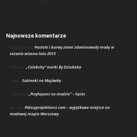
Najnowsze komentarze
Pastele i barwy ziemi zdominowały modę w
Blog Ozonee
-
sezonie wiosna-lato 2015
„Celebrity” marki By Dziubeka
AJ Risso
-
Sukienki na Majówkę
lenka
-
„Przyłapani na modzie” – lipiec
Gabriella
-
Polscyprojektanci.com – wyjątkowe miejsce na
Marcin
-
modowej mapie Warszawy