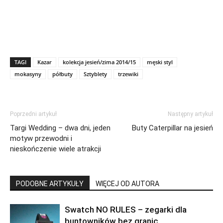
TAGI
Kazar
kolekcja jesień/zima 2014/15
męski styl
mokasyny
półbuty
Sztyblety
trzewiki
Poprzedni artykuł
Następny artykuł
Targi Wedding – dwa dni, jeden
Buty Caterpillar na jesień
motyw przewodni i
nieskończenie wiele atrakcji
PODOBNE ARTYKUŁY
WIĘCEJ OD AUTORA
Swatch NO RULES – zegarki dla
buntowników bez granic