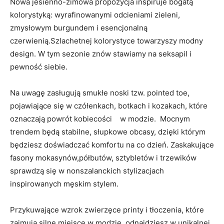
Nowa jesienno-zimowa propozycja inspiruje bogatą
kolorystyką: wyrafinowanymi odcieniami zieleni,
zmysłowym burgundem i esencjonalną
czerwienią.Szlachetnej kolorystyce towarzyszy modny
design. W tym sezonie znów stawiamy na seksapil i
pewność siebie.
Na uwagę zasługują smukłe noski tzw. pointed toe,
pojawiające się w czółenkach, botkach i kozakach, które
oznaczają powrót kobiecości w modzie. Mocnym
trendem będą stabilne, słupkowe obcasy, dzięki którym
będziesz doświadczać komfortu na co dzień. Zaskakujące
fasony mokasynów,półbutów, sztybletów i trzewików
sprawdzą się w nonszalanckich stylizacjach
inspirowanych męskim stylem.
Przykuwające wzrok zwierzęce printy i tłoczenia, które
zajmują silne miejsce w modzie, odnajdziesz w unikalnej,