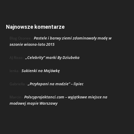
Najnowsze komentarze
Pastele i barwy ziemi zdominowały modę w
Blog Ozonee
-
sezonie wiosna-lato 2015
„Celebrity” marki By Dziubeka
AJ Risso
-
Sukienki na Majówkę
lenka
-
„Przyłapani na modzie” – lipiec
Gabriella
-
Polscyprojektanci.com – wyjątkowe miejsce na
Marcin
-
modowej mapie Warszawy