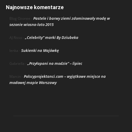
Najnowsze komentarze
Pastele i barwy ziemi zdominowały modę w
Blog Ozonee
-
sezonie wiosna-lato 2015
„Celebrity” marki By Dziubeka
AJ Risso
-
Sukienki na Majówkę
lenka
-
„Przyłapani na modzie” – lipiec
Gabriella
-
Polscyprojektanci.com – wyjątkowe miejsce na
Marcin
-
modowej mapie Warszawy