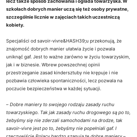
lecz także sposób zachowania i ogłada towarzyska. W
szkołach dobrych manier uczą się też osoby prywatne,
szczególnie licznie w zajęciach takich uczestniczą
kobiety.
Specjaliści od savoir-vivre&HASH39;u przekonują, że
znajomość dobrych manier ułatwia życie i pozwala
uniknąć gaf. Jest to ważne zarówno w życiu towarzyskim,
jak i w biznesie. Wbrew powszechnej opinii
przestrzeganie zasad kindersztuby nie krępuje i nie
pozbawia człowieka spontaniczności, lecz pozwala na
poczucie bezpieczeństwa w każdej sytuacji.
–
Dobre maniery to swojego rodzaju zasady ruchu
towarzyskiego. Tak jak zasady ruchu drogowego są po to,
żebyśmy się nie zderzali samochodami na drodze, tak
savoir-vivre jest po to, żebyśmy nie popełniali gaf. I
rzeczywiście Polacy bardzo szanują te dobre maniery
–