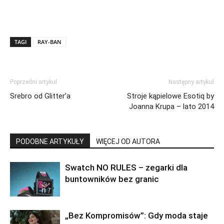
TAGI
RAY-BAN
Poprzedni artykuł
Następny artykuł
Srebro od Glitter’a
Stroje kąpielowe Esotiq by
Joanna Krupa – lato 2014
PODOBNE ARTYKUŁY
WIĘCEJ OD AUTORA
Swatch NO RULES – zegarki dla
buntowników bez granic
„Bez Kompromisów”: Gdy moda staje