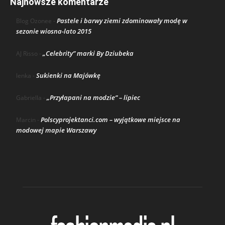
Najnowsze komentarze
Pastele i barwy ziemi zdominowały modę w
Blog Ozonee
-
sezonie wiosna-lato 2015
„Celebrity” marki By Dziubeka
AJ Risso
-
Sukienki na Majówkę
lenka
-
„Przyłapani na modzie” – lipiec
Gabriella
-
Polscyprojektanci.com – wyjątkowe miejsce na
Marcin
-
modowej mapie Warszawy