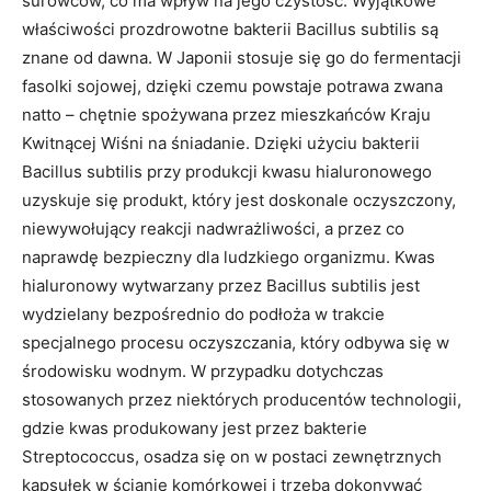
surowców, co ma wpływ na jego czystość. Wyjątkowe
właściwości prozdrowotne bakterii Bacillus subtilis są
znane od dawna. W Japonii stosuje się go do fermentacji
fasolki sojowej, dzięki czemu powstaje potrawa zwana
natto – chętnie spożywana przez mieszkańców Kraju
Kwitnącej Wiśni na śniadanie. Dzięki użyciu bakterii
Bacillus subtilis przy produkcji kwasu hialuronowego
uzyskuje się produkt, który jest doskonale oczyszczony,
niewywołujący reakcji nadwrażliwości, a przez co
naprawdę bezpieczny dla ludzkiego organizmu. Kwas
hialuronowy wytwarzany przez Bacillus subtilis jest
wydzielany bezpośrednio do podłoża w trakcie
specjalnego procesu oczyszczania, który odbywa się w
środowisku wodnym. W przypadku dotychczas
stosowanych przez niektórych producentów technologii,
gdzie kwas produkowany jest przez bakterie
Streptococcus, osadza się on w postaci zewnętrznych
kapsułek w ścianie komórkowej i trzeba dokonywać