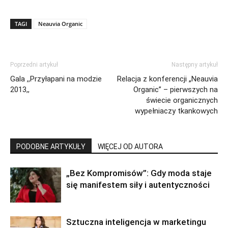
TAGI
Neauvia Organic
Poprzedni artykuł
Następny artykuł
Gala ,,Przyłapani na modzie
Relacja z konferencji „Neauvia
2013,,
Organic” – pierwszych na
świecie organicznych
wypełniaczy tkankowych
PODOBNE ARTYKUŁY
WIĘCEJ OD AUTORA
„Bez Kompromisów”: Gdy moda staje
się manifestem siły i autentyczności
Sztuczna inteligencja w marketingu