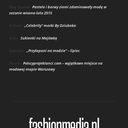
Pastele i barwy ziemi zdominowały modę w
Blog Ozonee
-
sezonie wiosna-lato 2015
„Celebrity” marki By Dziubeka
AJ Risso
-
Sukienki na Majówkę
lenka
-
„Przyłapani na modzie” – lipiec
Gabriella
-
Polscyprojektanci.com – wyjątkowe miejsce na
Marcin
-
modowej mapie Warszawy