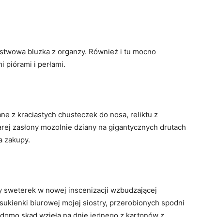
twowa bluzka z organzy. Również i tu mocno
piórami i perłami.
e z kraciastych chusteczek do nosa, reliktu z
rej zasłony mozolnie dziany na gigantycznych drutach
a zakupy.
 sweterek w nowej inscenizacji wzbudzającej
sukienki biurowej mojej siostry, przerobionych spodni
 wiadomo skąd wzięła na dnie jednego z kartonów z