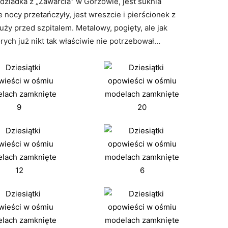
ziadka z „Zawarcia” w Gorzowie, jest suknia
nocy przetańczyły, jest wreszcie i pierścionek z
ży przed szpitalem. Metalowy, pogięty, ale jak
rych już nikt tak właściwie nie potrzebował…