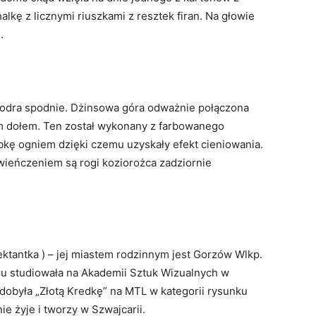
alkę z licznymi riuszkami z resztek firan. Na głowie
…
iodra spodnie. Dżinsowa góra odważnie połączona
m dołem. Ten został wykonany z farbowanego
óbkę ogniem dzięki czemu uzyskały efekt cieniowania.
wieńczeniem są rogi koziorożca zadziornie
ektantka ) – jej miastem rodzinnym jest Gorzów Wlkp.
ru studiowała na Akademii Sztuk Wizualnych w
obyła „Złotą Kredkę” na MTL w kategorii rysunku
e żyje i tworzy w Szwajcarii.