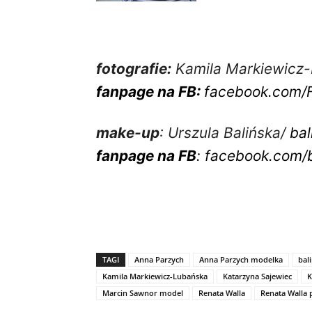
fotografie:
Kamila Markiewicz
fanpage na FB:
facebook.com/F
make-up
: Urszula Balińska/
bal
fanpage na FB
: facebook.com/b
TAGI
Anna Parzych
Anna Parzych modelka
bal
Kamila Markiewicz-Lubańska
Katarzyna Sajewiec
K
Marcin Sawnor model
Renata Walla
Renata Walla 