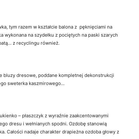
ka, tym razem w kształcie balona z pęknięciami na
zka wykonana na szydełku z pociętych na paski szarych
atą… z recyclingu również.
e bluzy dresowe, poddane kompletnej dekonstrukcji
nego sweterka kaszmirowego…
 sukienko – płaszczyk z wyraźnie zaakcentowanymi
ego dresu i wełnianych spodni. Ozdobę stanowią
ka. Całości nadaje charakter drapieżna ozdoba głowy z