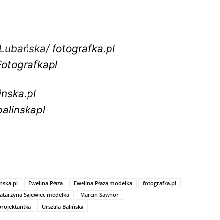
-Lubańska/
fotografka.pl
otografkapl
inska.pl
alinskapl
inska.pl
Ewelina Płaza
Ewelina Płaza modelka
fotografka.pl
atarzyna Sajewiec modelka
Marcin Sawnor
projektantka
Urszula Balińska