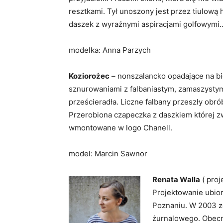
resztkami. Tył unoszony jest przez tiulową h
daszek z wyraźnymi aspiracjami golfowymi
modelka: Anna Parzych
Koziorożec
– nonszalancko opadające na b
sznurowaniami z falbaniastym, zamaszysty
prześcieradła. Liczne falbany przeszły obr
Przerobiona czapeczka z daszkiem której z
wmontowane w logo Chanell.
model: Marcin Sawnor
Renata Walla
( proj
Projektowanie ubio
Poznaniu. W 2003 zd
żurnalowego. Obecni