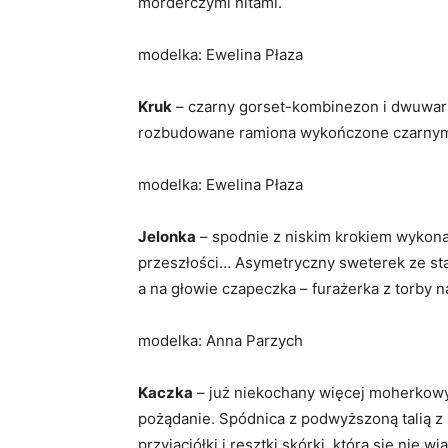
morderczymi nitami.
modelka: Ewelina Płaza
Kruk
– czarny gorset-kombinezon i dwuwars
rozbudowane ramiona wykończone czarnymi 
modelka: Ewelina Płaza
Jelonka
– spodnie z niskim krokiem wykonan
przeszłości… Asymetryczny sweterek ze sta
a na głowie czapeczka – furażerka z torby n
modelka: Anna Parzych
Kaczka
– już niekochany więcej moherkowy
pożądanie. Spódnica z podwyższoną talią z 
przyjaciółki i resztki skórki, która się nie