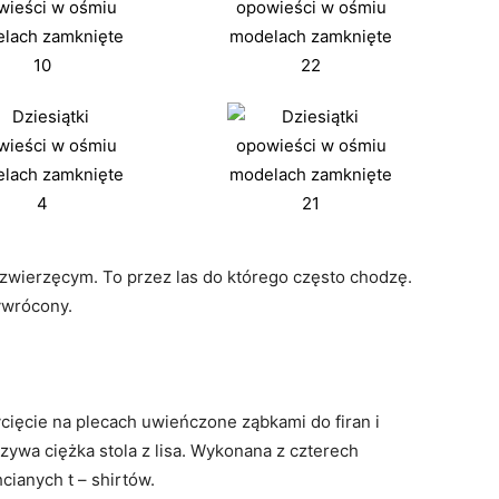
 zwierzęcym. To przez las do którego często chodzę.
ywrócony.
cięcie na plecach uwieńczone ząbkami do firan i
wa ciężka stola z lisa. Wykonana z czterech
cianych t – shirtów.