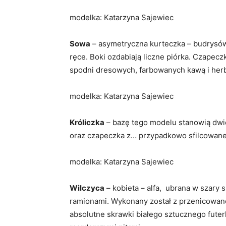
modelka: Katarzyna Sajewiec
Sowa
– asymetryczna kurteczka – budrysów
ręce. Boki ozdabiają liczne piórka. Czapec
spodni dresowych, farbowanych kawą i herb
modelka: Katarzyna Sajewiec
Króliczka
– bazę tego modelu stanowią dwi
oraz czapeczka z… przypadkowo sfilcowa
modelka: Katarzyna Sajewiec
Wilczyca
– kobieta – alfa, ubrana w szary
ramionami. Wykonany został z przenicowan
absolutne skrawki białego sztucznego futer