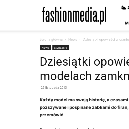
fashionmedia.pl
–
Moda
|
M
Uroda
|
Strona główna
News
Dziesiątki opowieści w ośmi
Styl
|
News
Stylizacje
Trendy
Dziesiątki opowi
|
Design
modelach zamkn
29 listopada 2013
Każdy model ma swoją historię, a czasami 
pozszywane i pospinane żabkami do firan,
przemówić.