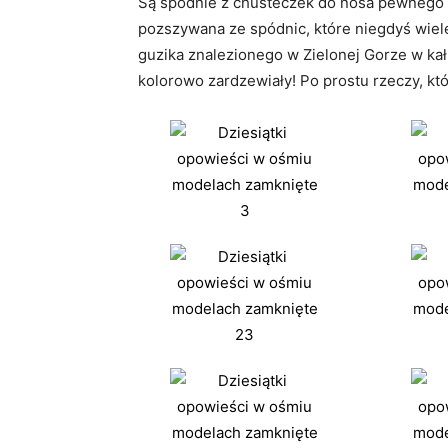
Są spodnie z chusteczek do nosa pewnego d
pozszywana ze spódnic, które niegdyś wiele 
guzika znalezionego w Zielonej Gorze w kału
kolorowo zardzewiały! Po prostu rzeczy, któ