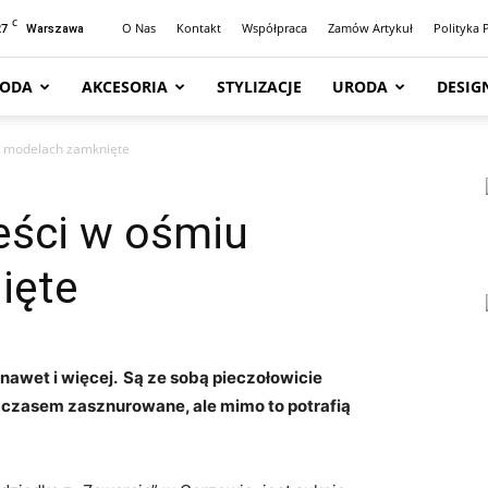
C
27
O Nas
Kontakt
Współpraca
Zamów Artykuł
Polityka 
Warszawa
ODA
AKCESORIA
STYLIZACJE
URODA
DESIG
u modelach zamknięte
eści w ośmiu
ięte
nawet i więcej. Są ze sobą pieczołowicie
 czasem zasznurowane, ale mimo to potrafią