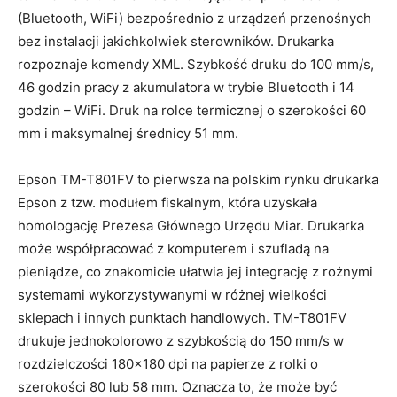
(Bluetooth, WiFi) bezpośrednio z urządzeń przenośnych
bez instalacji jakichkolwiek sterowników. Drukarka
rozpoznaje komendy XML. Szybkość druku do 100 mm/s,
46 godzin pracy z akumulatora w trybie Bluetooth i 14
godzin – WiFi. Druk na rolce termicznej o szerokości 60
mm i maksymalnej średnicy 51 mm.
Epson TM-T801FV to pierwsza na polskim rynku drukarka
Epson z tzw. modułem fiskalnym, która uzyskała
homologację Prezesa Głównego Urzędu Miar. Drukarka
może współpracować z komputerem i szufladą na
pieniądze, co znakomicie ułatwia jej integrację z rożnymi
systemami wykorzystywanymi w różnej wielkości
sklepach i innych punktach handlowych. TM-T801FV
drukuje jednokolorowo z szybkością do 150 mm/s w
rozdzielczości 180×180 dpi na papierze z rolki o
szerokości 80 lub 58 mm. Oznacza to, że może być