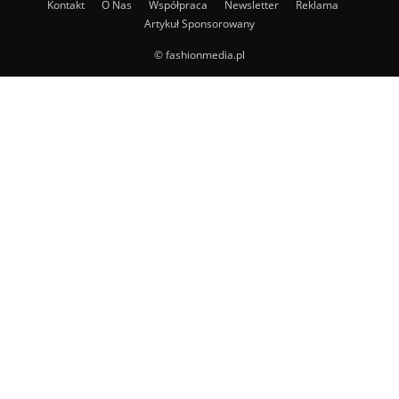
Kontakt
O Nas
Współpraca
Newsletter
Reklama
Artykuł Sponsorowany
© fashionmedia.pl