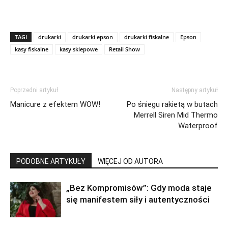
TAGI
drukarki
drukarki epson
drukarki fiskalne
Epson
kasy fiskalne
kasy sklepowe
Retail Show
Poprzedni artykuł
Następny artykuł
Manicure z efektem WOW!
Po śniegu rakietą w butach
Merrell Siren Mid Thermo
Waterproof
PODOBNE ARTYKUŁY
WIĘCEJ OD AUTORA
„Bez Kompromisów”: Gdy moda staje
się manifestem siły i autentyczności