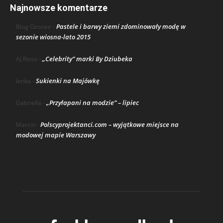
Najnowsze komentarze
Pastele i barwy ziemi zdominowały modę w
Blog Ozonee
-
sezonie wiosna-lato 2015
„Celebrity” marki By Dziubeka
AJ Risso
-
Sukienki na Majówkę
lenka
-
„Przyłapani na modzie” – lipiec
Gabriella
-
Polscyprojektanci.com – wyjątkowe miejsce na
Marcin
-
modowej mapie Warszawy