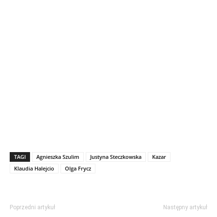
TAGI
Agnieszka Szulim
Justyna Steczkowska
Kazar
Klaudia Halejcio
Olga Frycz
Poprzedni artykuł
Następny artykuł