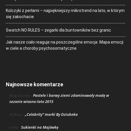
Kolczyki z perłami – najpiękniejszy mikrotrend na lato, w którym
się zakochacie
Swatch NO RULES – zegarki dla buntowników bez granic
Jak nasze ciało reaguje na poszczególne emocje. Mapa emocji
w ciele a choroby psychosomatyczne
Najnowsze komentarze
Pastele i barwy ziemi zdominowały modę w
Blog Ozonee
-
sezonie wiosna-lato 2015
„Celebrity” marki By Dziubeka
AJ Risso
-
Sukienki na Majówkę
lenka
-