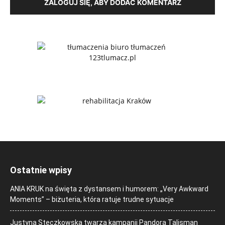
ZALOGUJ SIĘ, ABY DODAĆ KOMENTARZ
Ostatnie wpisy
ANIA KRUK na święta z dystansem i humorem: „Very Awkward
Moments” – biżuteria, która ratuje trudne sytuacje
Justyna Steczkowska twarzą kampanii Pandora Talisman