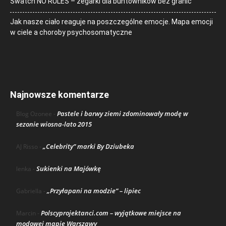
Swatch NO RULES – zegarki dla buntowników bez granic
Jak nasze ciało reaguje na poszczególne emocje. Mapa emocji
w ciele a choroby psychosomatyczne
Najnowsze komentarze
Pastele i barwy ziemi zdominowały modę w
Blog Ozonee
-
sezonie wiosna-lato 2015
„Celebrity” marki By Dziubeka
AJ Risso
-
Sukienki na Majówkę
lenka
-
„Przyłapani na modzie” – lipiec
Gabriella
-
Polscyprojektanci.com – wyjątkowe miejsce na
Marcin
-
modowej mapie Warszawy