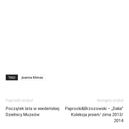
TAGI
Joanna Klimas
Poprzedni artykuł
Następny artykuł
Początek lata w wiedeńskiej
Paprocki&Brzozowski – „Dalia”
Dzielnicy Muzeów
Kolekcja jesień/ zima 2013/
2014