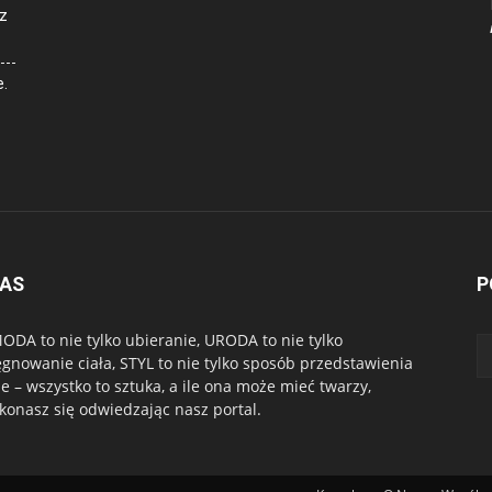
z
e.
NAS
P
ODA to nie tylko ubieranie, URODA to nie tylko
ęgnowanie ciała, STYL to nie tylko sposób przedstawienia
ie – wszystko to sztuka, a ile ona może mieć twarzy,
konasz się odwiedzając nasz portal.