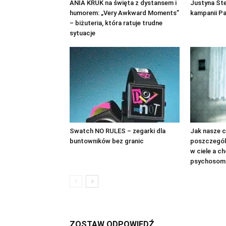
ANIA KRUK na święta z dystansem i
Justyna St
humorem: „Very Awkward Moments”
kampanii P
– biżuteria, która ratuje trudne
sytuacje
Swatch NO RULES – zegarki dla
Jak nasze c
buntowników bez granic
poszczegól
w ciele a c
psychosom
ZOSTAW ODPOWIEDŹ