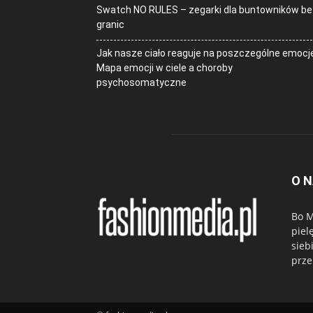
Swatch NO RULES – zegarki dla buntowników be
granic
Jak nasze ciało reaguje na poszczególne emocj
Mapa emocji w ciele a choroby
psychosomatyczne
O 
Bo M
piel
sieb
prze