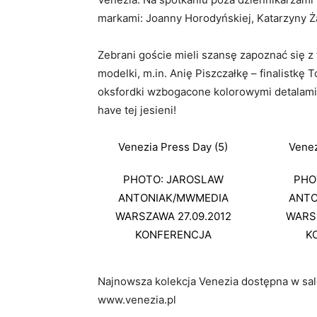
markami: Joanny Horodyńskiej, Katarzyny Ża
Zebrani goście mieli szansę zapoznać się 
modelki, m.in. Anię Piszczałkę – finalistkę 
oksfordki wzbogacone kolorowymi detalami 
have tej jesieni!
Venezia Press Day (5)
Venez
PHOTO: JAROSLAW
PHO
ANTONIAK/MWMEDIA
ANTO
WARSZAWA 27.09.2012
WARSZ
KONFERENCJA
K
Najnowsza kolekcja Venezia dostępna w sa
www.venezia.pl