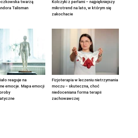
eczkowska twarzą
Kolczyki z perłami – najpiękniejszy
andora Talisman
mikrotrend na lato, w którym się
zakochacie
iało reaguje na
Fizjoterapia w leczeniu nietrzymania
ne emocje. Mapa emocji
moczu – skuteczna, choć
horoby
niedoceniana forma terapii
atyczne
zachowawczej