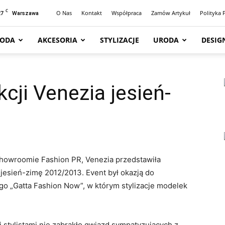
C
27
O Nas
Kontakt
Współpraca
Zamów Artykuł
Polityka 
Warszawa
ODA
AKCESORIA
STYLIZACJE
URODA
DESIG
cji Venezia jesień-
3
howroomie Fashion PR, Venezia przedstawiła
jesień-zimę 2012/2013. Event był okazją do
 „Gatta Fashion Now”, w którym stylizacje modelek
i stylistami nie zabrakło gwiazd sympatyzujących z