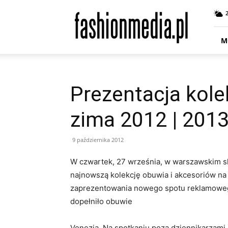
fashionmedia.pl
–
Moda
|
M
Uroda
|
Styl
|
Prezentacja kolek
Trendy
|
zima 2012 | 201
Design
9 października 2012
W czwartek, 27 września, w warszawskim s
najnowszą kolekcję obuwia i akcesoriów na 
zaprezentowania nowego spotu reklamowego
dopełniło obuwie
Venezia. Na spotkaniu poza dziennikarzami 