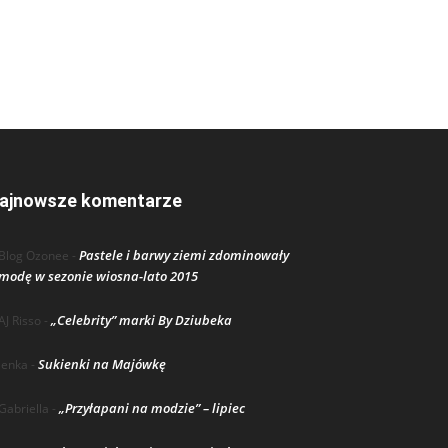
ajnowsze komentarze
Pastele i barwy ziemi zdominowały
Blog Ozonee
-
modę w sezonie wiosna-lato 2015
„Celebrity” marki By Dziubeka
AJ Risso
-
Sukienki na Majówkę
lenka
-
„Przyłapani na modzie” – lipiec
Gabriella
-