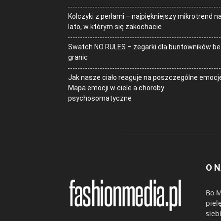
Kolczyki z perłami – najpiękniejszy mikrotrend n
lato, w którym się zakochacie
Swatch NO RULES – zegarki dla buntowników be
granic
Jak nasze ciało reaguje na poszczególne emocj
Mapa emocji w ciele a choroby
psychosomatyczne
O 
Bo M
piel
sieb