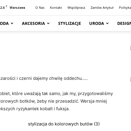
C
22.6
O Nas
Kontakt
Współpraca
Zamów Artykuł
Polityk
Warszawa
ODA
AKCESORIA
STYLIZACJE
URODA
DESIG
szarości i czerni dajemy chwilę oddechu…..
kobiet, które uważają tak samo, jak my, przygotowaliśmy
olorowych botków, żeby nie przesadzić. Wersja mniej
kszych ryzykantek kobalt i fuksja.
stylizacja do kolorowych butów (3)