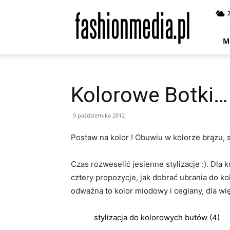
fashionmedia.pl
–
Moda
|
M
Uroda
|
Styl
|
Kolorowe Botki…
Trendy
|
Design
9 października 2012
Postaw na kolor ! Obuwiu w kolorze brązu, 
Czas rozweselić jesienne stylizacje :). Dla 
cztery propozycje, jak dobrać ubrania do k
odważna to kolor miodowy i ceglany, dla wię
stylizacja do kolorowych butów (4)