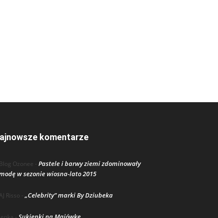
ajnowsze komentarze
Pastele i barwy ziemi zdominowały
Blog Ozonee
-
modę w sezonie wiosna-lato 2015
„Celebrity” marki By Dziubeka
AJ Risso
-
Sukienki na Majówkę
lenka
-