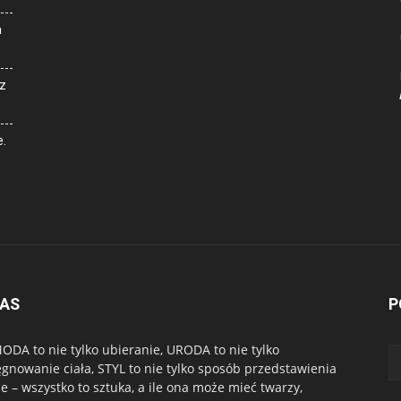
a
z
e.
NAS
P
ODA to nie tylko ubieranie, URODA to nie tylko
ęgnowanie ciała, STYL to nie tylko sposób przedstawienia
ie – wszystko to sztuka, a ile ona może mieć twarzy,