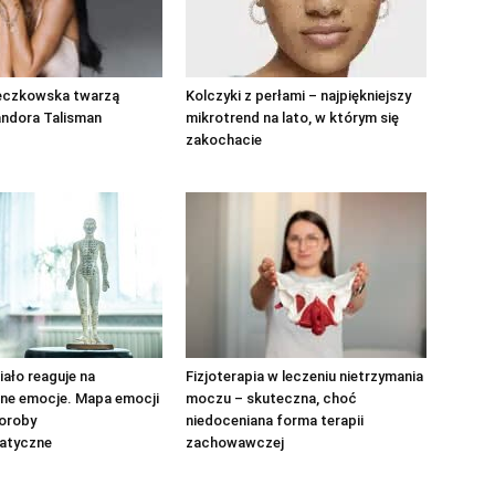
eczkowska twarzą
Kolczyki z perłami – najpiękniejszy
andora Talisman
mikrotrend na lato, w którym się
zakochacie
iało reaguje na
Fizjoterapia w leczeniu nietrzymania
ne emocje. Mapa emocji
moczu – skuteczna, choć
horoby
niedoceniana forma terapii
atyczne
zachowawczej