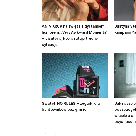
ANIA KRUK na święta z dystansem i
Justyna St
humorem: „Very Awkward Moments”
kampanii P
– biżuteria, która ratuje trudne
sytuacje
Swatch NO RULES – zegarki dla
Jak nasze c
buntowników bez granic
poszczegól
w ciele a c
psychosom