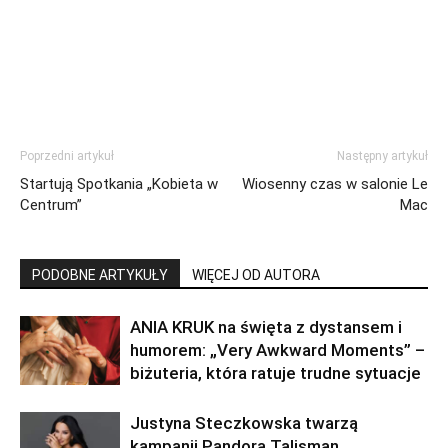
Poprzedni artykuł
Następny artykuł
Startują Spotkania „Kobieta w
Wiosenny czas w salonie Le
Centrum”
Mac
PODOBNE ARTYKUŁY
WIĘCEJ OD AUTORA
ANIA KRUK na święta z dystansem i
humorem: „Very Awkward Moments” –
biżuteria, która ratuje trudne sytuacje
Justyna Steczkowska twarzą
kampanii Pandora Talisman