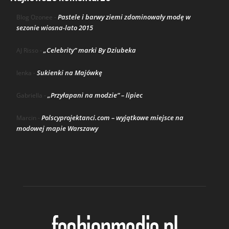
Pastele i barwy ziemi zdominowały modę w
Blog Ozonee
-
sezonie wiosna-lato 2015
„Celebrity” marki By Dziubeka
AJ Risso
-
Sukienki na Majówkę
lenka
-
„Przyłapani na modzie” – lipiec
Gabriella
-
Polscyprojektanci.com – wyjątkowe miejsce na
Marcin
-
modowej mapie Warszawy