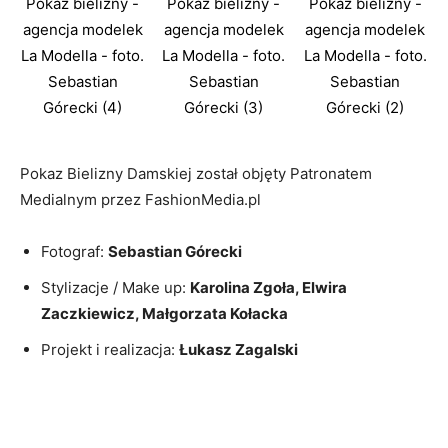
Pokaz bielizny -
Pokaz bielizny -
Pokaz bielizny -
agencja modelek
agencja modelek
agencja modelek
La Modella - foto.
La Modella - foto.
La Modella - foto.
Sebastian
Sebastian
Sebastian
Górecki (4)
Górecki (3)
Górecki (2)
Pokaz Bielizny Damskiej został objęty Patronatem
Medialnym przez FashionMedia.pl
Fotograf:
Sebastian Górecki
Stylizacje / Make up:
Karolina Zgoła, Elwira
Zaczkiewicz, Małgorzata Kołacka
Projekt i realizacja:
Łukasz Zagalski