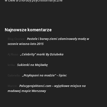
w ciele a choroby psychosomatyczne
Najnowsze komentarze
Pastele i barwy ziemi zdominowały modę w
Blog Ozonee
-
sezonie wiosna-lato 2015
„Celebrity” marki By Dziubeka
AJ Risso
-
Sukienki na Majówkę
lenka
-
„Przyłapani na modzie” – lipiec
Gabriella
-
Polscyprojektanci.com – wyjątkowe miejsce na
Marcin
-
modowej mapie Warszawy