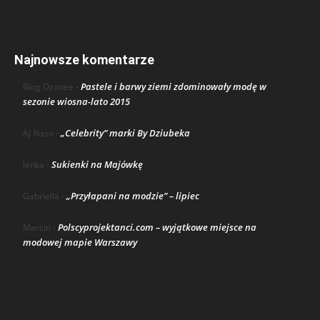
Najnowsze komentarze
Pastele i barwy ziemi zdominowały modę w
Blog Ozonee
-
sezonie wiosna-lato 2015
„Celebrity” marki By Dziubeka
AJ Risso
-
Sukienki na Majówkę
lenka
-
„Przyłapani na modzie” – lipiec
Gabriella
-
Polscyprojektanci.com – wyjątkowe miejsce na
Marcin
-
modowej mapie Warszawy