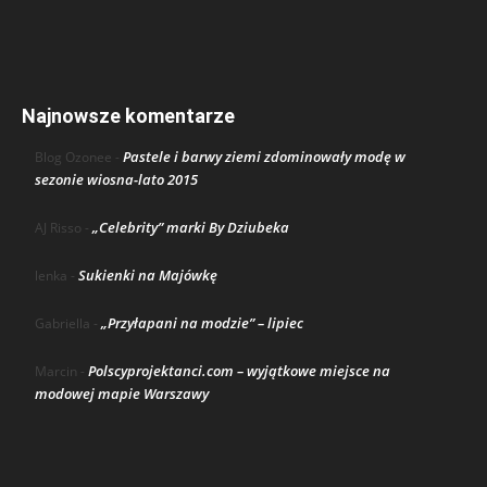
Najnowsze komentarze
Pastele i barwy ziemi zdominowały modę w
Blog Ozonee
-
sezonie wiosna-lato 2015
„Celebrity” marki By Dziubeka
AJ Risso
-
Sukienki na Majówkę
lenka
-
„Przyłapani na modzie” – lipiec
Gabriella
-
Polscyprojektanci.com – wyjątkowe miejsce na
Marcin
-
modowej mapie Warszawy