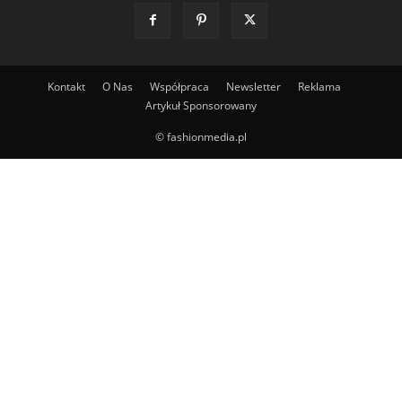
Kontakt
O Nas
Współpraca
Newsletter
Reklama
Artykuł Sponsorowany
© fashionmedia.pl