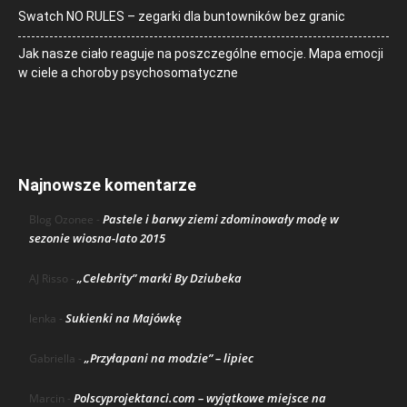
Swatch NO RULES – zegarki dla buntowników bez granic
Jak nasze ciało reaguje na poszczególne emocje. Mapa emocji
w ciele a choroby psychosomatyczne
Najnowsze komentarze
Pastele i barwy ziemi zdominowały modę w
Blog Ozonee
-
sezonie wiosna-lato 2015
„Celebrity” marki By Dziubeka
AJ Risso
-
Sukienki na Majówkę
lenka
-
„Przyłapani na modzie” – lipiec
Gabriella
-
Polscyprojektanci.com – wyjątkowe miejsce na
Marcin
-