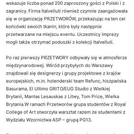
wskazuje liczba ponad 200 zaproszony gości z Polski i z
zagranicy. Firma Italvelluti również czynnie zaangażowała
się w organizację PRZETWORÓW, przekazując na ten cel
końcówki swoich tkanin, które były następnie
przetwarzane na miejscu eventu. Uczestnicy imprezy
mogli także otrzymać poduszki z kolekcji Italvelluti.
Po raz pierwszy PRZETWORY odbywały się w atmosferze
międzynarodowej. Wśród przybyłych do Warszawy
znajdowali się designerzy i grupy projektowe z krajów
europejskich, m.in. holenderski team Refunc, hiszpańska
Basurama, El Ultimo GRITO/EUG Studio z Wielkiej
Brytanii, Mantas Lesauskas z Litwy, Tom Price, Wielka
Brytania.W ramach Przetworów grupa studentów z Royal
College of Art stworzyła warsztat razem ze studentami z
Wydziału Wzornictwa ASP – grupą PG13.