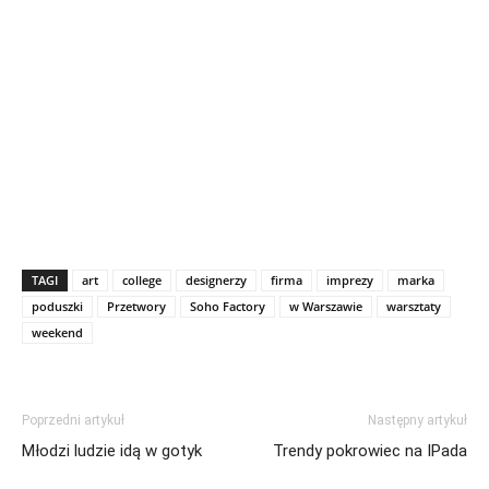
TAGI
art
college
designerzy
firma
imprezy
marka
poduszki
Przetwory
Soho Factory
w Warszawie
warsztaty
weekend
Poprzedni artykuł
Następny artykuł
Młodzi ludzie idą w gotyk
Trendy pokrowiec na IPada