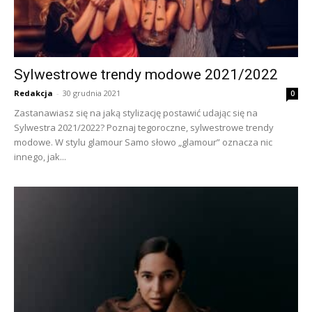
Sylwestrowe trendy modowe 2021/2022
Redakcja
-
30 grudnia 2021
0
Zastanawiasz się na jaką stylizację postawić udając się na
Sylwestra 2021/2022? Poznaj tegoroczne, sylwestrowe trendy
modowe. W stylu glamour Samo słowo „glamour” oznacza nic
innego, jak...