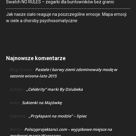
Swatch NO RULES – zegarki dla buntowników bez granic
Jak nasze ciało reaguje na poszczególne emocje. Mapa emocji
w ciele a choroby psychosomatyczne
Najnowsze komentarze
Pastele i barwy ziemi zdominowały modę w
Blog Ozonee
-
sezonie wiosna-lato 2015
„Celebrity” marki By Dziubeka
AJ Risso
-
Sukienki na Majówkę
lenka
-
„Przyłapani na modzie” – lipiec
Gabriella
-
Polscyprojektanci.com – wyjątkowe miejsce na
Marcin
-
modowej mapie Warszawy