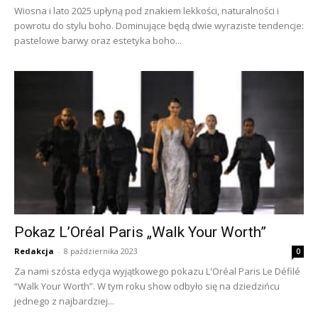
Wiosna i lato 2025 upłyną pod znakiem lekkości, naturalności i
powrotu do stylu boho. Dominujące będą dwie wyraziste tendencje:
pastelowe barwy oraz estetyka boho...
Pokaz L’Oréal Paris „Walk Your Worth”
Redakcja
-
8 października 2023
0
Za nami szósta edycja wyjątkowego pokazu L'Oréal Paris Le Défilé
“Walk Your Worth”. W tym roku show odbyło się na dziedzińcu
jednego z najbardziej...