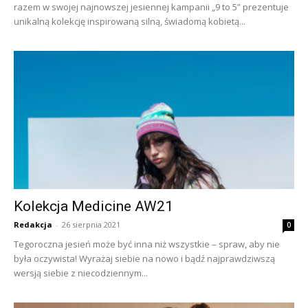
razem w swojej najnowszej jesiennej kampanii „9 to 5” prezentuje
unikalną kolekcję inspirowaną silną, świadomą kobietą...
Kolekcja Medicine AW21
Redakcja
-
26 sierpnia 2021
0
Tegoroczna jesień może być inna niż wszystkie – spraw, aby nie
była oczywista! Wyrażaj siebie na nowo i bądź najprawdziwszą
wersją siebie z niecodziennym...