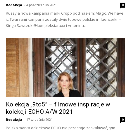
Redakcja
-
4 października 2021
0
Ruszyła nowa kampania marki Cropp pod hasłem: Magic. We have
it. Twarzami kampanii zostały dwie topowe polskie influencerki –
Kinga Sawczuk @kompleksiaraxx i Antonina...
Kolekcja „9to5” – filmowe inspiracje w
kolekcji ECHO A/W 2021
Redakcja
-
17 września 2021
0
Polska marka odzieżowa ECHO nie przestaje zaskakiwać, tym