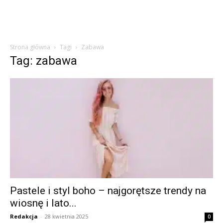
Strona główna
Tagi
Zabawa
Tag: zabawa
Pastele i styl boho – najgorętsze trendy na
wiosnę i lato...
Redakcja
-
28 kwietnia 2025
0