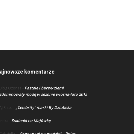
ajnowsze komentarze
Pastele i barwy ziemi
Blog Ozonee
-
zdominowały modę w sezonie wiosna-lato 2015
„Celebrity” marki By Dziubeka
AJ Risso
-
Sukienki na Majówkę
lenka
-
„Przyłapani na modzie” – lipiec
Gabriella
-