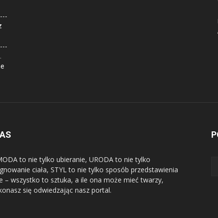
z
.
ne
NAS
P
ODA to nie tylko ubieranie, URODA to nie tylko
ęgnowanie ciała, STYL to nie tylko sposób przedstawienia
ie – wszystko to sztuka, a ile ona może mieć twarzy,
konasz się odwiedzając nasz portal.