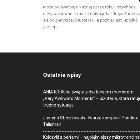
Może pojawić się o każdej porze roku. Przychodzi
niespodziewanie i może dotknąć każdego. Zaczyn
się od pierwszej chusteczki, a później jest już tylko
gorzej....
Ostatnie wpisy
ANIA KRUK na święta z dystansem i humorem:
„Very Awkward Moments” – biżuteria, która ratuj
trudne sytuacje
Justyna Steczkowska twarzą kampanii Pandora
Talisman
Kolczyki z perłami – najpiękniejszy mikrotrend na