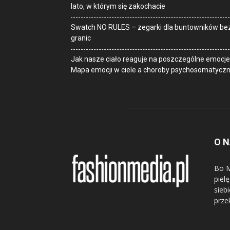
lato, w którym się zakochacie
Swatch NO RULES – zegarki dla buntowników be
granic
Jak nasze ciało reaguje na poszczególne emocje
Mapa emocji w ciele a choroby psychosomatycz
O 
Bo M
piel
sieb
prze