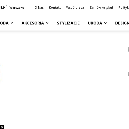
C
28.9
O Nas
Kontakt
Współpraca
Zamów Artykuł
Polity
Warszawa
ODA
AKCESORIA
STYLIZACJE
URODA
DESIG
0