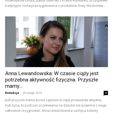
smakołyków Lindta, palmy i pierniki z Krainy Rumianku, przyśpiewki
tradycyjne i kolacja przygotowana z produktów firmy Wodzisław...
Anna Lewandowska: W czasie ciąży jest
potrzebna aktywność fizyczna. Przyszłe
mamy...
Redakcja
-
26 lutego 2016
0
Jeśli przyszła mama przed zajściem w ciążę prowadziła aktywny
tryb życia, to podczas oczekiwania na dziecko nie powinna z niego
całkowicie rezygnować. Anna Lewandowska zachęca kobiety