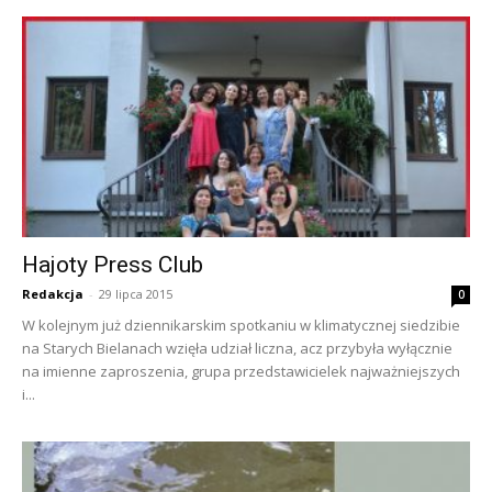
Hajoty Press Club
Redakcja
-
29 lipca 2015
0
W kolejnym już dziennikarskim spotkaniu w klimatycznej siedzibie
na Starych Bielanach wzięła udział liczna, acz przybyła wyłącznie
na imienne zaproszenia, grupa przedstawicielek najważniejszych
i...