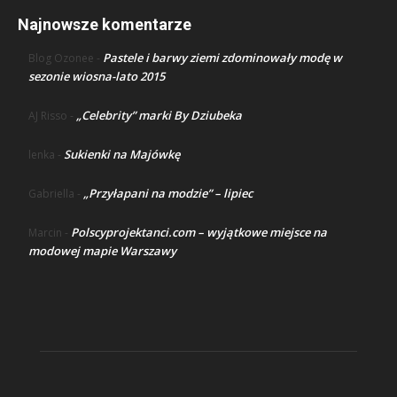
Najnowsze komentarze
Pastele i barwy ziemi zdominowały modę w
Blog Ozonee
-
sezonie wiosna-lato 2015
„Celebrity” marki By Dziubeka
AJ Risso
-
Sukienki na Majówkę
lenka
-
„Przyłapani na modzie” – lipiec
Gabriella
-
Polscyprojektanci.com – wyjątkowe miejsce na
Marcin
-
modowej mapie Warszawy