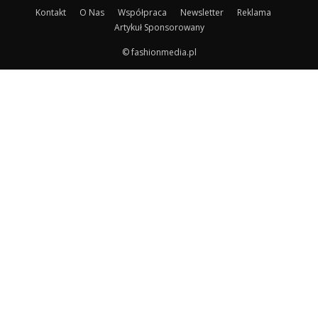
Kontakt
O Nas
Współpraca
Newsletter
Reklama
Artykuł Sponsorowany
© fashionmedia.pl