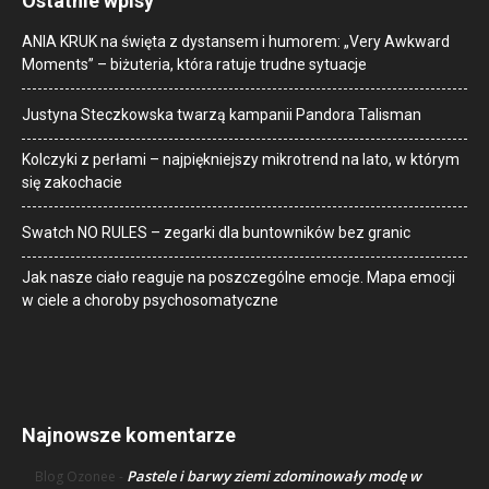
Ostatnie wpisy
ANIA KRUK na święta z dystansem i humorem: „Very Awkward
Moments” – biżuteria, która ratuje trudne sytuacje
Justyna Steczkowska twarzą kampanii Pandora Talisman
Kolczyki z perłami – najpiękniejszy mikrotrend na lato, w którym
się zakochacie
Swatch NO RULES – zegarki dla buntowników bez granic
Jak nasze ciało reaguje na poszczególne emocje. Mapa emocji
w ciele a choroby psychosomatyczne
Najnowsze komentarze
Pastele i barwy ziemi zdominowały modę w
Blog Ozonee
-