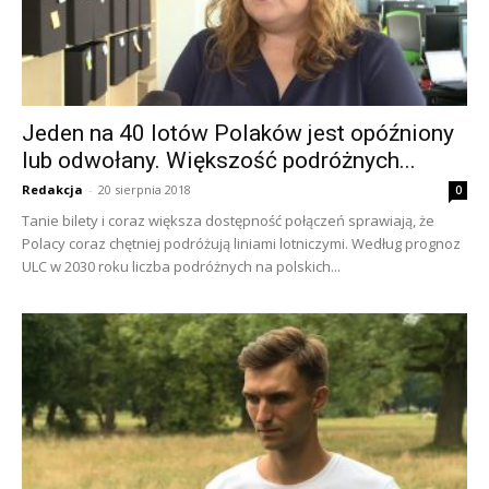
Jeden na 40 lotów Polaków jest opóźniony
lub odwołany. Większość podróżnych...
Redakcja
-
20 sierpnia 2018
0
Tanie bilety i coraz większa dostępność połączeń sprawiają, że
Polacy coraz chętniej podróżują liniami lotniczymi. Według prognoz
ULC w 2030 roku liczba podróżnych na polskich...