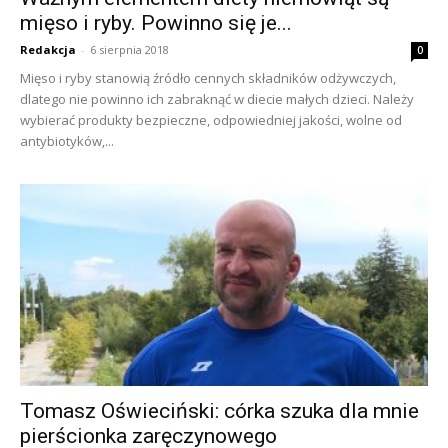
mięso i ryby. Powinno się je...
Redakcja
-
6 sierpnia 2018
0
Mięso i ryby stanowią źródło cennych składników odżywczych,
dlatego nie powinno ich zabraknąć w diecie małych dzieci. Należy
wybierać produkty bezpieczne, odpowiedniej jakości, wolne od
antybiotyków,...
Tomasz Oświeciński: córka szuka dla mnie
pierścionka zaręczynowego