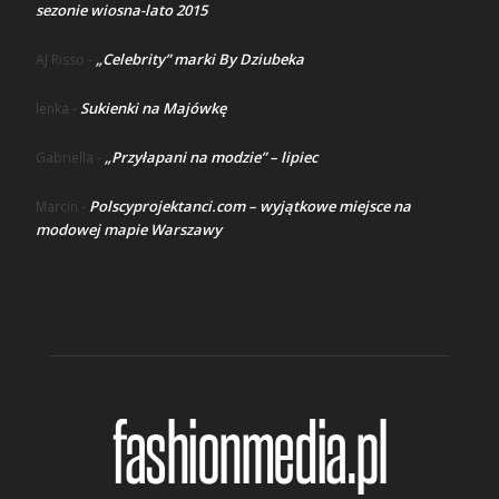
sezonie wiosna-lato 2015
„Celebrity” marki By Dziubeka
AJ Risso
-
Sukienki na Majówkę
lenka
-
„Przyłapani na modzie” – lipiec
Gabriella
-
Polscyprojektanci.com – wyjątkowe miejsce na
Marcin
-
modowej mapie Warszawy