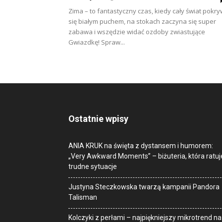
Zima – to fantastyczny czas, kiedy cały świat pokr
się białym puchem, na stokach zaczyna się super
zabawa i wszędzie widać ozdoby zwiastujące
Gwiazdkę! Spraw...
Ostatnie wpisy
ANIA KRUK na święta z dystansem i humorem:
„Very Awkward Moments” – biżuteria, która ratuj
trudne sytuacje
Justyna Steczkowska twarzą kampanii Pandora
Talisman
Kolczyki z perłami – najpiękniejszy mikrotrend na