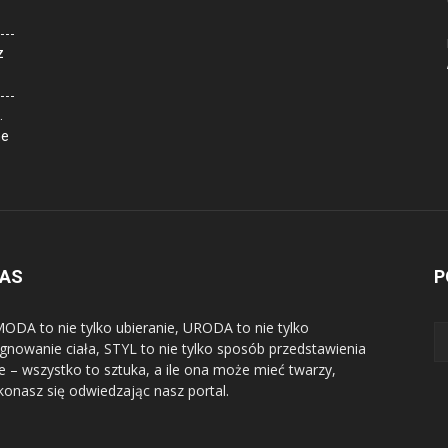
z
.
ne
NAS
P
ODA to nie tylko ubieranie, URODA to nie tylko
ęgnowanie ciała, STYL to nie tylko sposób przedstawienia
ie – wszystko to sztuka, a ile ona może mieć twarzy,
konasz się odwiedzając nasz portal.