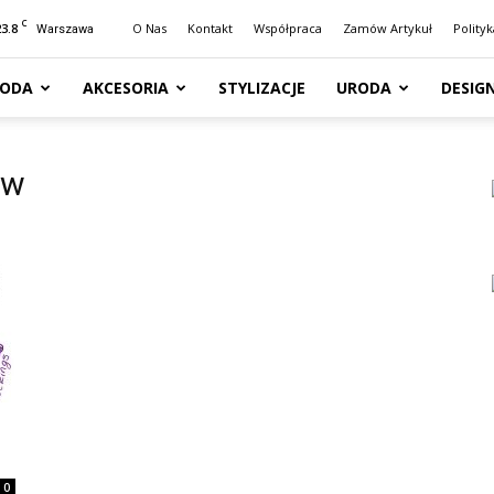
C
23.8
O Nas
Kontakt
Współpraca
Zamów Artykuł
Polity
Warszawa
ODA
AKCESORIA
STYLIZACJE
URODA
DESIG
ów
0