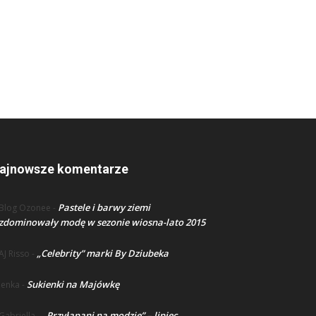
ajnowsze komentarze
Pastele i barwy ziemi
Blog Ozonee
-
zdominowały modę w sezonie wiosna-lato 2015
„Celebrity” marki By Dziubeka
AJ Risso
-
Sukienki na Majówkę
lenka
-
„Przyłapani na modzie” – lipiec
Gabriella
-