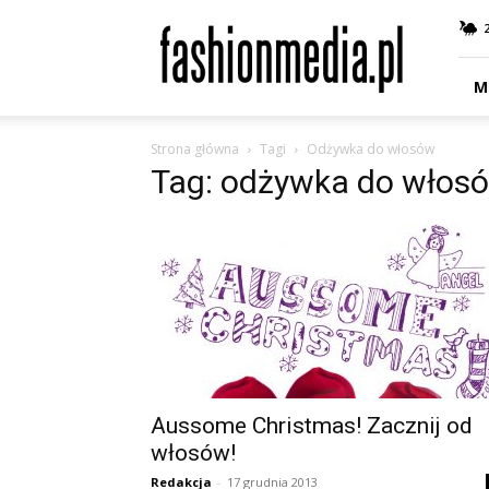
fashionmedia.pl
–
Moda
|
M
Uroda
|
Strona główna
Tagi
Odżywka do włosów
Styl
Tag: odżywka do włos
|
Trendy
|
Design
Aussome Christmas! Zacznij od
włosów!
Redakcja
-
17 grudnia 2013