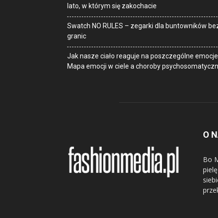
lato, w którym się zakochacie
Swatch NO RULES – zegarki dla buntowników be
granic
Jak nasze ciało reaguje na poszczególne emocje
Mapa emocji w ciele a choroby psychosomatycz
O 
Bo M
piel
sieb
prze