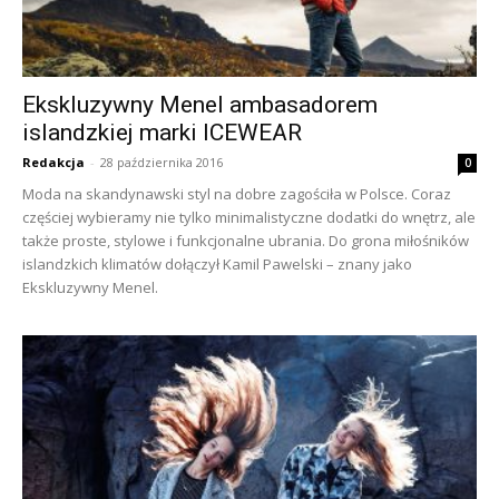
Ekskluzywny Menel ambasadorem
islandzkiej marki ICEWEAR
Redakcja
-
28 października 2016
0
Moda na skandynawski styl na dobre zagościła w Polsce. Coraz
częściej wybieramy nie tylko minimalistyczne dodatki do wnętrz, ale
także proste, stylowe i funkcjonalne ubrania. Do grona miłośników
islandzkich klimatów dołączył Kamil Pawelski – znany jako
Ekskluzywny Menel.