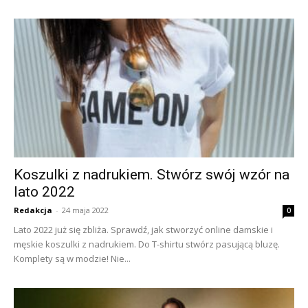
Koszulki z nadrukiem. Stwórz swój wzór na
lato 2022
Redakcja
-
24 maja 2022
0
Lato 2022 już się zbliża. Sprawdź, jak stworzyć online damskie i
męskie koszulki z nadrukiem. Do T-shirtu stwórz pasującą bluzę.
Komplety są w modzie! Nie...