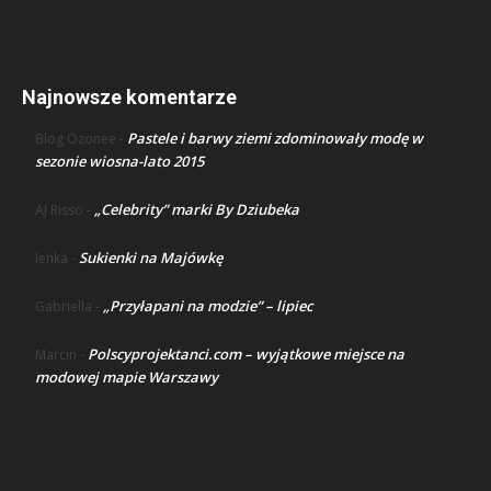
Najnowsze komentarze
Pastele i barwy ziemi zdominowały modę w
Blog Ozonee
-
sezonie wiosna-lato 2015
„Celebrity” marki By Dziubeka
AJ Risso
-
Sukienki na Majówkę
lenka
-
„Przyłapani na modzie” – lipiec
Gabriella
-
Polscyprojektanci.com – wyjątkowe miejsce na
Marcin
-
modowej mapie Warszawy