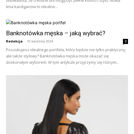
udowadnia, że chłodne dni mogą być pełne koloru i stylu. Nowa
linia kardiganów to idealne...
Banknotówka męska – jaką wybrać?
Redakcja
-
10 kwietnia 2024
0
Poszukujesz idealnego portfela, który będzie nie tylko praktyczny,
ale także stylowy? Banknotówka męska może okazać się
doskonałym wyborem. W tym artykule przyjrzymy się różnym...