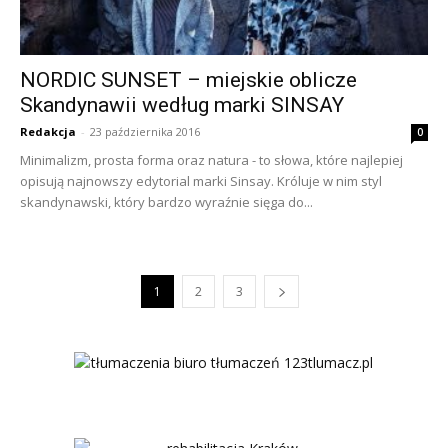
NORDIC SUNSET – miejskie oblicze
Skandynawii według marki SINSAY
Redakcja
-
23 października 2016
0
Minimalizm, prosta forma oraz natura - to słowa, które najlepiej
opisują najnowszy edytorial marki Sinsay. Króluje w nim styl
skandynawski, który bardzo wyraźnie sięga do...
1
2
3