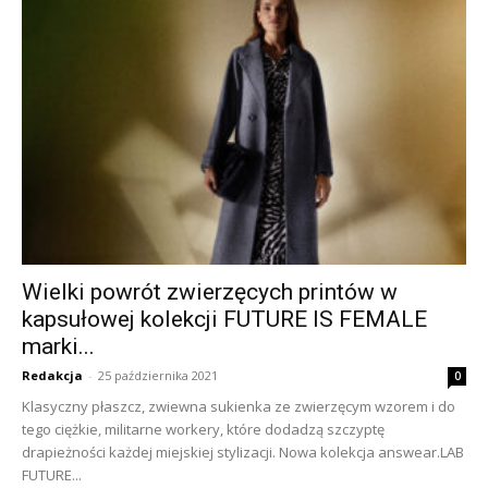
Wielki powrót zwierzęcych printów w
kapsułowej kolekcji FUTURE IS FEMALE
marki...
Redakcja
-
25 października 2021
0
Klasyczny płaszcz, zwiewna sukienka ze zwierzęcym wzorem i do
tego ciężkie, militarne workery, które dodadzą szczyptę
drapieżności każdej miejskiej stylizacji. Nowa kolekcja answear.LAB
FUTURE...