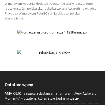
W majowym wydaniu: dodatek „Kreator”, treści w rozszerzonej
rzeczywistości i polska skandalistka Luxuria Astaroth na okładce
Playboya W majowym PLAYBOY U Na okładce: polska
skandalistka...
Ostatnie wpisy
ANIA KRUK na święta z dystansem i humorem: „Very Awkward
Moments” – biżuteria, która ratuje trudne sytuacje