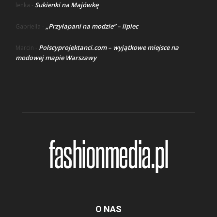
Sukienki na Majówkę
lenka
-
„Przyłapani na modzie” – lipiec
Gabriella
-
Polscyprojektanci.com – wyjątkowe miejsce na
Marcin
-
modowej mapie Warszawy
O NAS