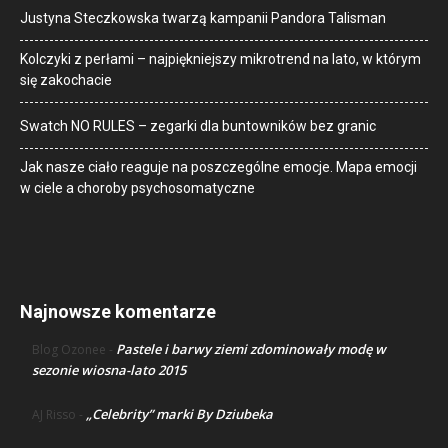
Justyna Steczkowska twarzą kampanii Pandora Talisman
Kolczyki z perłami – najpiękniejszy mikrotrend na lato, w którym
się zakochacie
Swatch NO RULES – zegarki dla buntowników bez granic
Jak nasze ciało reaguje na poszczególne emocje. Mapa emocji
w ciele a choroby psychosomatyczne
Najnowsze komentarze
Pastele i barwy ziemi zdominowały modę w
Blog Ozonee
-
sezonie wiosna-lato 2015
„Celebrity” marki By Dziubeka
AJ Risso
-