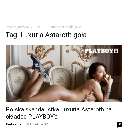
Strona główna
Tagi
Luxuria Astaroth goła
Tag: Luxuria Astaroth goła
Polska skandalistka Luxuria Astaroth na
okładce PLAYBOY’a
Redakcja
-
29 kwietnia 2014
0