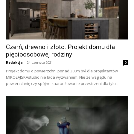
Czerń, drewno i złoto. Projekt domu dla
pięcioosobowej rodziny
Redakcja
-
24 czerwca 2021
0
Projekt domu o powierzchni ponad 300m był dla projektantów
MIKOŁAJSKAstudio nie lada wyzwaniem. Nie ze względu na
powierzchnię czy spójne zaaranżowanie przestrzeni dla tylu...