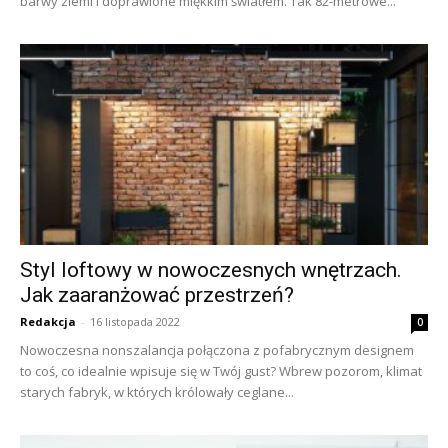
barwy ziemi i doprawione miękkim światłem. Tak 82-metrowe...
Styl loftowy w nowoczesnych wnętrzach.
Jak zaaranżować przestrzeń?
Redakcja
-
16 listopada 2022
0
Nowoczesna nonszalancja połączona z pofabrycznym designem
to coś, co idealnie wpisuje się w Twój gust? Wbrew pozorom, klimat
starych fabryk, w których królowały ceglane...