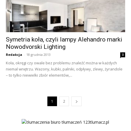
Symetria koła, czyli lampy Alehandro marki
Nowodvorski Lighting
Redakcja
-
18 grudnia 2013
0
Koła, okręgi czy owale bez problemu znaleźć można w każdych
niemal wnętrzu. Wazony, kubki, palniki, odpływy, zlewy, żyrandole
– to tylko niewielki zbiór elementów,...
1
2