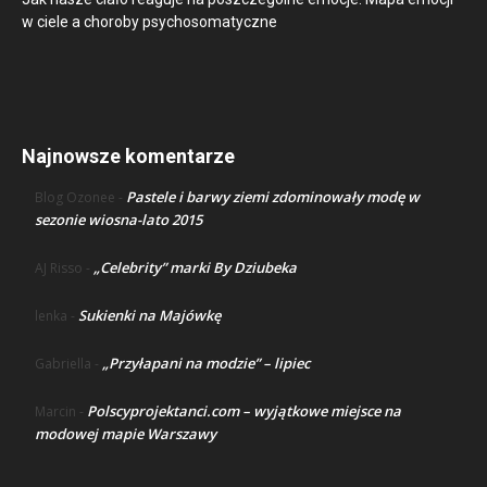
w ciele a choroby psychosomatyczne
Najnowsze komentarze
Pastele i barwy ziemi zdominowały modę w
Blog Ozonee
-
sezonie wiosna-lato 2015
„Celebrity” marki By Dziubeka
AJ Risso
-
Sukienki na Majówkę
lenka
-
„Przyłapani na modzie” – lipiec
Gabriella
-
Polscyprojektanci.com – wyjątkowe miejsce na
Marcin
-
modowej mapie Warszawy