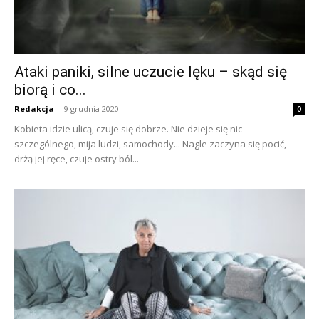
Ataki paniki, silne uczucie lęku – skąd się
biorą i co...
Redakcja
-
9 grudnia 2020
0
Kobieta idzie ulicą, czuje się dobrze. Nie dzieje się nic
szczególnego, mija ludzi, samochody... Nagle zaczyna się pocić,
drżą jej ręce, czuje ostry ból...