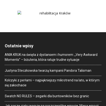
Ostatnie wpisy
ANIA KRUK na święta z dystansem i humorem: „Very Awkward
Moments” – biżuteria, która ratuje trudne sytuacje
Justyna Steczkowska twarzą kampanii Pandora Talisman
Kolczyki z perłami – najpiękniejszy mikrotrend na lato, w którym
się zakochacie
Swatch NO RULES – zegarki dla buntowników bez granic
Jak nasze ciało reaguje na poszczególne emocje. Mapa emocji