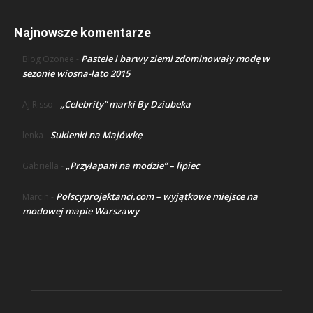
Najnowsze komentarze
Pastele i barwy ziemi zdominowały modę w
Blog Ozonee
-
sezonie wiosna-lato 2015
„Celebrity” marki By Dziubeka
AJ Risso
-
Sukienki na Majówkę
lenka
-
„Przyłapani na modzie” – lipiec
Gabriella
-
Polscyprojektanci.com – wyjątkowe miejsce na
Marcin
-
modowej mapie Warszawy