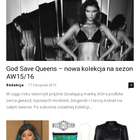
God Save Queens – nowa kolekcja na sezon
AW15/16
Redakcja
-
17 listopada 2015
0
W ciągu roku stworzyli prężnie działającą markę, która podbiła
serca gwiazd, topowych modelek, blogerek i rzeszy kobiet na
całym świecie. Po sukcesie ostatniej kolekcji...