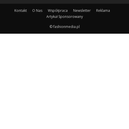
Kontakt
O Nas
Współpraca
Newsletter
Reklama
Artykuł Sponsorowany
© fashionmedia.pl