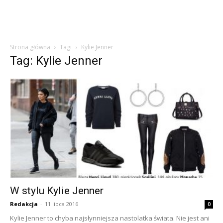
Strona główna
Tagi
Kylie Jenner
Tag: Kylie Jenner
W stylu Kylie Jenner
Redakcja
-
11 lipca 2016
0
Kylie Jenner to chyba najsłynniejsza nastolatka świata. Nie jest ani