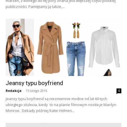
marzeń, z którego do tej pory znana jest większej części polskiej
publiczności. Pamiętamy ją także,...
Jeansy typu boyfriend
Redakcja
-
15 lutego 2016
0
Jeansy typu boyfriend są niezmiennie modne od lat 60-tych
ubiegłego stulecia, kiedy to na planie filmowym nosiła je Marilyn
Monroe. Dekady później Katie Holmes...