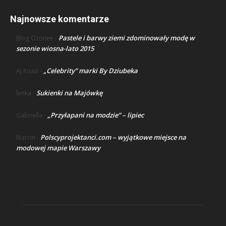
Najnowsze komentarze
Pastele i barwy ziemi zdominowały modę w
Blog Ozonee
-
sezonie wiosna-lato 2015
„Celebrity” marki By Dziubeka
AJ Risso
-
Sukienki na Majówkę
lenka
-
„Przyłapani na modzie” – lipiec
Gabriella
-
Polscyprojektanci.com – wyjątkowe miejsce na
Marcin
-
modowej mapie Warszawy