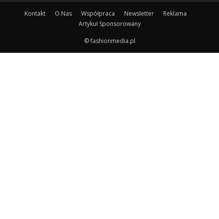
Kontakt
O Nas
Współpraca
Newsletter
Reklama
Artykuł Sponsorowany
© fashionmedia.pl