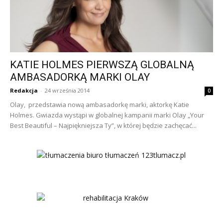
KATIE HOLMES PIERWSZĄ GLOBALNĄ
AMBASADORKĄ MARKI OLAY
Redakcja
-
24 września 2014
0
Olay, przedstawia nową ambasadorkę marki, aktorkę Katie
Holmes. Gwiazda wystąpi w globalnej kampanii marki Olay „Your
Best Beautiful – Najpiękniejsza Ty”, w której będzie zachęcać...